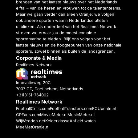
brengen van het laatste nieuws over het Nederlands
elftal – van de heren en vrouwen tot de talententeams.
Maar we gaan verder dan alleen Oranje: we volgen
ook andere sporten waarin Nederlandse atleten
uitblinken. Als onderdeel van het Realtimes Network
streven we ernaar jou de meest complete
sportervaring te bieden. Blijf ons volgen voor het
laatste nieuws en de hoogtepunten van onze nationale
sporters, zowel binnen als buiten de landsgrenzen.
Corporate & Media
Realtimes Network
Innovatieweg 20C
7007 CD, Doetinchem, Netherlands
+31(315)-764002
Realtimes Network
FootballCritic.com
FootballTransfers.com
FCUpdate.nl
GPFans.com
MovieMeter.nl
MusicMeter.nl
WijWedden.net
Kelderklasse
Anfield watch
MeeMetOranje.nl