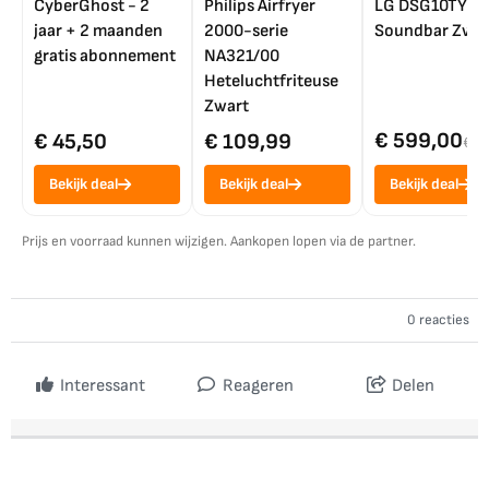
CyberGhost - 2
Philips Airfryer
LG DSG10TY
jaar + 2 maanden
2000-serie
Soundbar Zwar
gratis abonnement
NA321/00
Heteluchtfriteuse
Zwart
€ 599,00
€ 45,50
€ 109,99
€ 7
Bekijk deal
Bekijk deal
Bekijk deal
Prijs en voorraad kunnen wijzigen. Aankopen lopen via de partner.
0 reacties
Interessant
Reageren
Delen