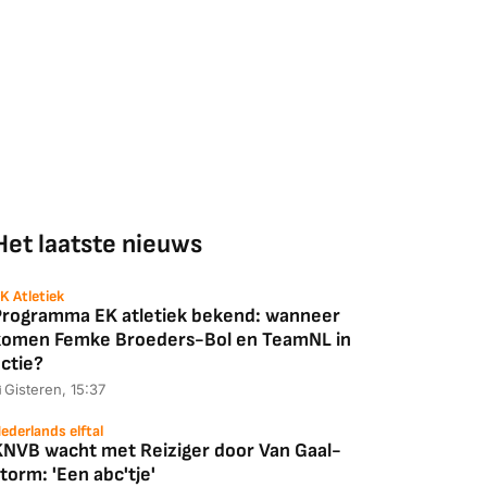
Het laatste nieuws
K Atletiek
Programma EK atletiek bekend: wanneer
komen Femke Broeders-Bol en TeamNL in
ctie?
Gisteren, 15:37
ederlands elftal
KNVB wacht met Reiziger door Van Gaal-
torm: 'Een abc'tje'