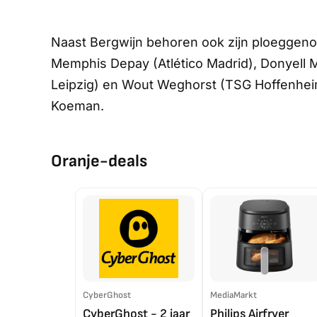
Naast Bergwijn behoren ook zijn ploeggeno
Memphis Depay (Atlético Madrid), Donyell 
Leipzig) en Wout Weghorst (TSG Hoffenheim)
Koeman.
Oranje-deals
CyberGhost
MediaMarkt
CyberGhost - 2 jaar
Philips Airfryer