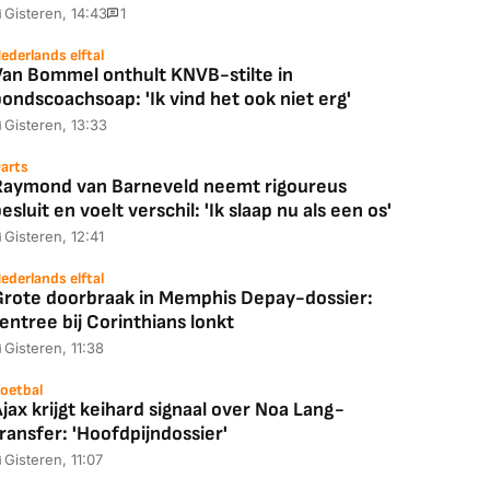
Gisteren, 14:43
1
ederlands elftal
Van Bommel onthult KNVB-stilte in
ondscoachsoap: 'Ik vind het ook niet erg'
Gisteren, 13:33
arts
Raymond van Barneveld neemt rigoureus
esluit en voelt verschil: 'Ik slaap nu als een os'
Gisteren, 12:41
ederlands elftal
Grote doorbraak in Memphis Depay-dossier:
entree bij Corinthians lonkt
Gisteren, 11:38
oetbal
jax krijgt keihard signaal over Noa Lang-
ransfer: 'Hoofdpijndossier'
Gisteren, 11:07