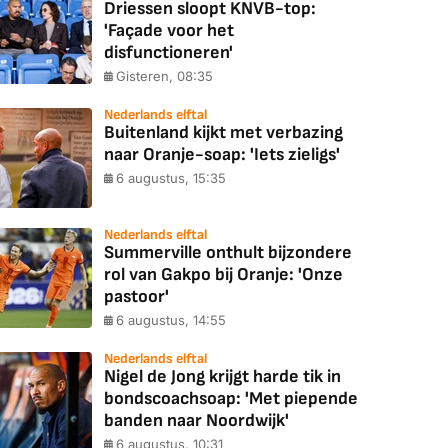
Driessen sloopt KNVB-top:
'Façade voor het
disfunctioneren'
Gisteren, 08:35
Nederlands elftal
Buitenland kijkt met verbazing
naar Oranje-soap: 'Iets zieligs'
6 augustus, 15:35
Nederlands elftal
Summerville onthult bijzondere
rol van Gakpo bij Oranje: 'Onze
pastoor'
6 augustus, 14:55
Nederlands elftal
Nigel de Jong krijgt harde tik in
bondscoachsoap: 'Met piepende
banden naar Noordwijk'
6 augustus, 10:31