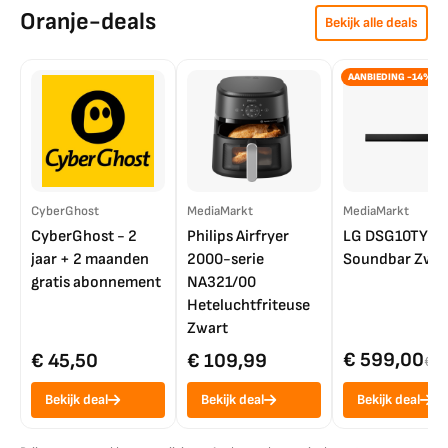
Oranje-deals
Bekijk alle deals
AANBIEDING -14%
CyberGhost
MediaMarkt
MediaMarkt
CyberGhost - 2
Philips Airfryer
LG DSG10TY
jaar + 2 maanden
2000-serie
Soundbar Zwar
gratis abonnement
NA321/00
Heteluchtfriteuse
Zwart
€ 599,00
€ 45,50
€ 109,99
€ 7
Bekijk deal
Bekijk deal
Bekijk deal