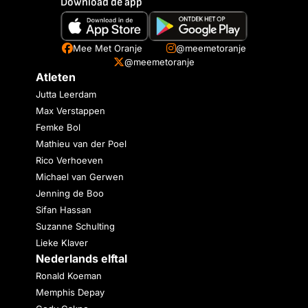
Download de app
Mee Met Oranje
@meemetoranje
@meemetoranje
Atleten
Jutta Leerdam
Max Verstappen
Femke Bol
Mathieu van der Poel
Rico Verhoeven
Michael van Gerwen
Jenning de Boo
Sifan Hassan
Suzanne Schulting
Lieke Klaver
Nederlands elftal
Ronald Koeman
Memphis Depay