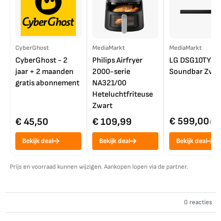
CyberGhost
MediaMarkt
MediaMarkt
CyberGhost - 2
Philips Airfryer
LG DSG10TY
jaar + 2 maanden
2000-serie
Soundbar Zwar
gratis abonnement
NA321/00
Heteluchtfriteuse
Zwart
€ 599,00
€ 45,50
€ 109,99
€ 7
Bekijk deal
Bekijk deal
Bekijk deal
Prijs en voorraad kunnen wijzigen. Aankopen lopen via de partner.
0 reacties