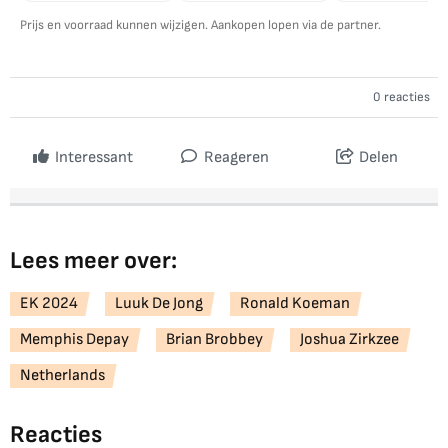
Prijs en voorraad kunnen wijzigen. Aankopen lopen via de partner.
0 reacties
Interessant
Reageren
Delen
Lees meer over:
EK 2024
Luuk De Jong
Ronald Koeman
Memphis Depay
Brian Brobbey
Joshua Zirkzee
Netherlands
Reacties