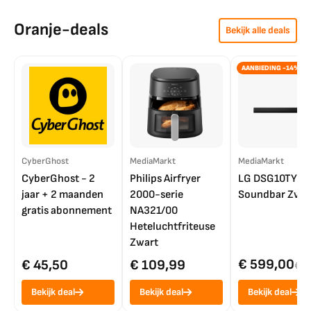
Oranje-deals
Bekijk alle deals
AANBIEDING -14%
CyberGhost
MediaMarkt
MediaMarkt
CyberGhost - 2
Philips Airfryer
LG DSG10TY
jaar + 2 maanden
2000-serie
Soundbar Zwar
gratis abonnement
NA321/00
Heteluchtfriteuse
Zwart
€ 599,00
€ 45,50
€ 109,99
€ 7
Bekijk deal
Bekijk deal
Bekijk deal