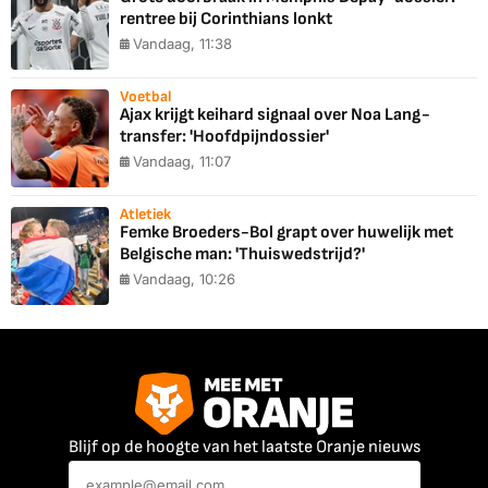
rentree bij Corinthians lonkt
Vandaag, 11:38
Voetbal
Ajax krijgt keihard signaal over Noa Lang-
transfer: 'Hoofdpijndossier'
Vandaag, 11:07
Atletiek
Femke Broeders-Bol grapt over huwelijk met
Belgische man: 'Thuiswedstrijd?'
Vandaag, 10:26
Blijf op de hoogte van het laatste Oranje nieuws