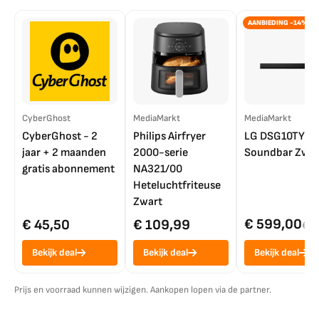
AANBIEDING -14%
CyberGhost
MediaMarkt
MediaMarkt
CyberGhost - 2
Philips Airfryer
LG DSG10TY
jaar + 2 maanden
2000-serie
Soundbar Zwar
gratis abonnement
NA321/00
Heteluchtfriteuse
Zwart
€ 599,00
€ 45,50
€ 109,99
€ 7
Bekijk deal
Bekijk deal
Bekijk deal
Prijs en voorraad kunnen wijzigen. Aankopen lopen via de partner.