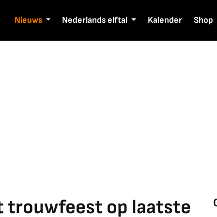
Nieuws
Nederlands elftal
Kalender
Shop
st trouwfeest op laatste