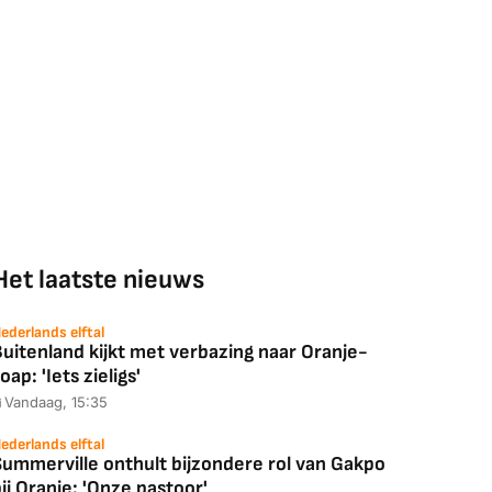
Het laatste nieuws
ederlands elftal
uitenland kijkt met verbazing naar Oranje-
oap: 'Iets zieligs'
Vandaag, 15:35
ederlands elftal
Summerville onthult bijzondere rol van Gakpo
ij Oranje: 'Onze pastoor'