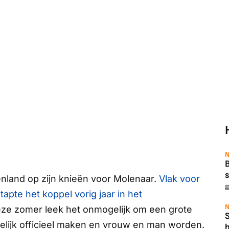
N
B
s
enland op zijn knieën voor Molenaar.
Vlak voor
pte het koppel vorig jaar in het
N
eze zomer leek het onmogelijk om een grote
delijk officieel maken en vrouw en man worden.
b