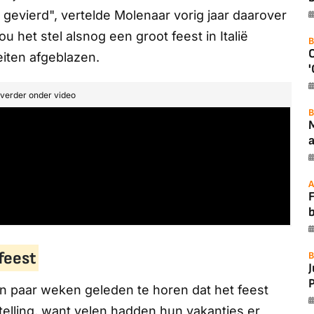
gevierd", vertelde Molenaar vorig jaar daarover
het stel alsnog een groot feest in Italië
B
teiten afgeblazen.
'
t verder onder video
B
a
A
F
feest
B
P
n paar weken geleden te horen dat het feest
rstelling, want velen hadden hun vakanties er