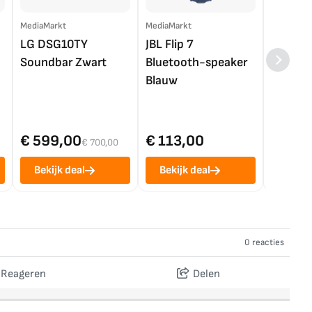
MediaMarkt
MediaMarkt
EP.nl
LG DSG10TY
JBL Flip 7
LG OL
Soundbar Zwart
Bluetooth-speaker
4K TV (
Blauw
€ 599,00
€ 113,00
€ 1.0
€ 700,00
Bekijk deal
Bekijk deal
Bekij
0 reacties
Reageren
Delen