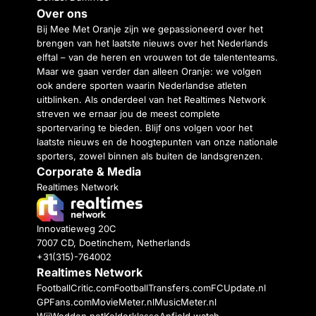
Over ons
Bij Mee Met Oranje zijn we gepassioneerd over het
brengen van het laatste nieuws over het Nederlands
elftal – van de heren en vrouwen tot de talententeams.
Maar we gaan verder dan alleen Oranje: we volgen
ook andere sporten waarin Nederlandse atleten
uitblinken. Als onderdeel van het Realtimes Network
streven we ernaar jou de meest complete
sportervaring te bieden. Blijf ons volgen voor het
laatste nieuws en de hoogtepunten van onze nationale
sporters, zowel binnen als buiten de landsgrenzen.
Corporate & Media
Realtimes Network
Innovatieweg 20C
7007 CD, Doetinchem, Netherlands
+31(315)-764002
Realtimes Network
FootballCritic.com
FootballTransfers.com
FCUpdate.nl
GPFans.com
MovieMeter.nl
MusicMeter.nl
WijWedden.net
Kelderklasse
Anfield watch