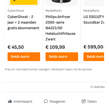
CyberGhost
MediaMarkt
MediaMarkt
CyberGhost - 2
Philips Airfryer
LG DSG10TY
jaar + 2 maanden
2000-serie
Soundbar Zwar
gratis abonnement
NA321/00
Heteluchtfriteuse
Zwart
€ 599,00
€ 45,50
€ 109,99
€ 7
Bekijk deal
Bekijk deal
Bekijk deal
Prijs en voorraad kunnen wijzigen. Aankopen lopen via de partner.
0 reacties
Interessant
Reageren
Delen