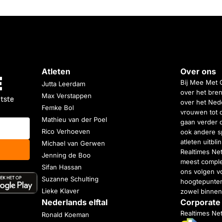
Atleten
Over ons
Bij Mee Met 
Jutta Leerdam
over het bren
Max Verstappen
atste
over het Nede
Femke Bol
vrouwen tot 
Mathieu van der Poel
gaan verder 
Rico Verhoeven
ook andere s
atleten uitbl
Michael van Gerwen
Realtimes Ne
Jenning de Boo
meest complet
Sifan Hassan
ons volgen vo
Suzanne Schulting
hoogtepunten
Lieke Klaver
zowel binnen
Nederlands elftal
Corporate
Realtimes Ne
Ronald Koeman