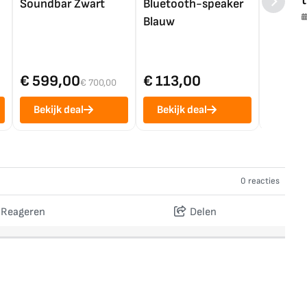
t
Soundbar Zwart
Bluetooth-speaker
4K TV (
Blauw
€ 599,00
€ 113,00
€ 1.0
€ 700,00
Bekijk deal
Bekijk deal
Bekij
0 reacties
Reageren
Delen