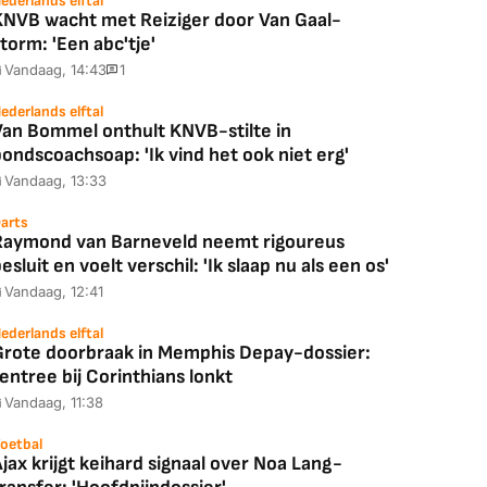
ederlands elftal
KNVB wacht met Reiziger door Van Gaal-
torm: 'Een abc'tje'
Vandaag, 14:43
1
ederlands elftal
Van Bommel onthult KNVB-stilte in
ondscoachsoap: 'Ik vind het ook niet erg'
Vandaag, 13:33
arts
Raymond van Barneveld neemt rigoureus
esluit en voelt verschil: 'Ik slaap nu als een os'
Vandaag, 12:41
ederlands elftal
Grote doorbraak in Memphis Depay-dossier:
entree bij Corinthians lonkt
Vandaag, 11:38
Coolblue
MediaMarkt
oetbal
jax krijgt keihard signaal over Noa Lang-
ED55C56LB
JBL Partybox
Google TV Streame