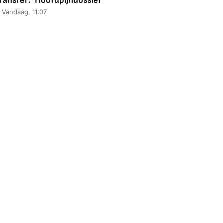
ransfer: 'Hoofdpijndossier'
2025)
Ultimate Zwart
4K
Vandaag, 11:07
88,00
€ 1.179,00
€ 89,00
k deal
Bekijk deal
Bekijk deal