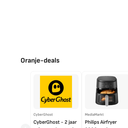
Oranje-deals
CyberGhost
MediaMarkt
CyberGhost - 2 jaar
Philips Airfryer