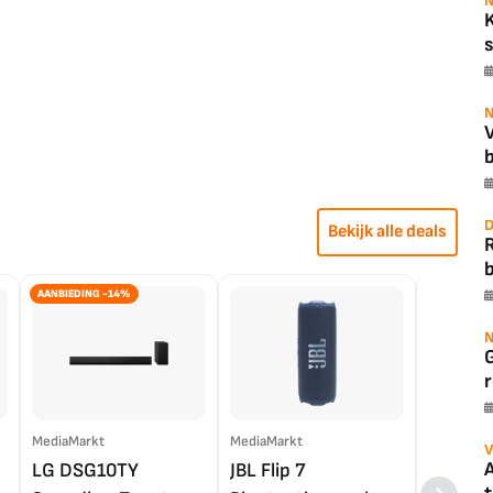
N
s
N
b
D
Bekijk alle deals
b
AANBIEDING -14%
N
r
MediaMarkt
MediaMarkt
EP.nl
V
A
LG DSG10TY
JBL Flip 7
LG OL