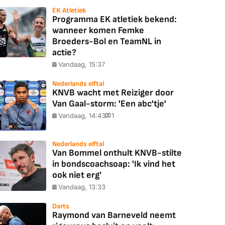
EK Atletiek
Programma EK atletiek bekend:
wanneer komen Femke
Broeders-Bol en TeamNL in
actie?
Vandaag, 15:37
Nederlands elftal
KNVB wacht met Reiziger door
Van Gaal-storm: 'Een abc'tje'
Vandaag, 14:43
1
Nederlands elftal
Van Bommel onthult KNVB-stilte
in bondscoachsoap: 'Ik vind het
ook niet erg'
Vandaag, 13:33
Darts
Raymond van Barneveld neemt