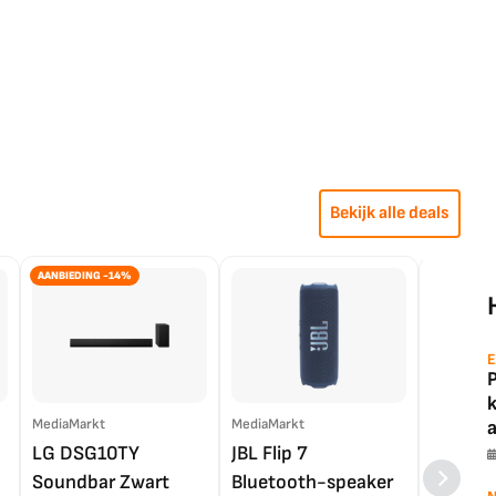
Bekijk alle deals
AANBIEDING -14%
E
MediaMarkt
MediaMarkt
EP.nl
a
LG DSG10TY
JBL Flip 7
LG OL
Soundbar Zwart
Bluetooth-speaker
4K TV (