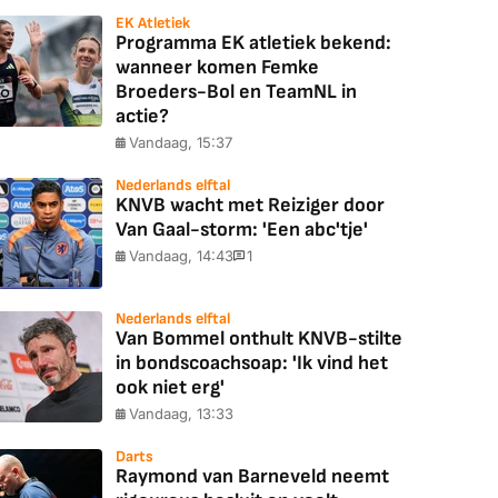
EK Atletiek
Programma EK atletiek bekend:
wanneer komen Femke
Broeders-Bol en TeamNL in
actie?
Vandaag, 15:37
Nederlands elftal
KNVB wacht met Reiziger door
Van Gaal-storm: 'Een abc'tje'
Vandaag, 14:43
1
Nederlands elftal
Van Bommel onthult KNVB-stilte
in bondscoachsoap: 'Ik vind het
ook niet erg'
Vandaag, 13:33
Darts
Raymond van Barneveld neemt