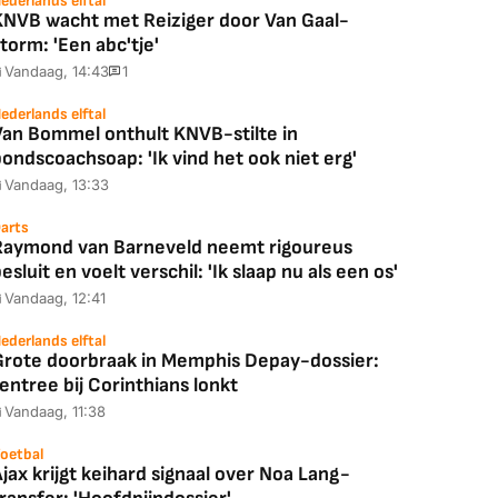
ederlands elftal
KNVB wacht met Reiziger door Van Gaal-
torm: 'Een abc'tje'
Vandaag, 14:43
1
88,00
€ 1.179,00
€ 89,00
ederlands elftal
Van Bommel onthult KNVB-stilte in
ondscoachsoap: 'Ik vind het ook niet erg'
k deal
Bekijk deal
Bekijk deal
Vandaag, 13:33
arts
Raymond van Barneveld neemt rigoureus
esluit en voelt verschil: 'Ik slaap nu als een os'
Vandaag, 12:41
ederlands elftal
Grote doorbraak in Memphis Depay-dossier:
entree bij Corinthians lonkt
Vandaag, 11:38
oetbal
jax krijgt keihard signaal over Noa Lang-