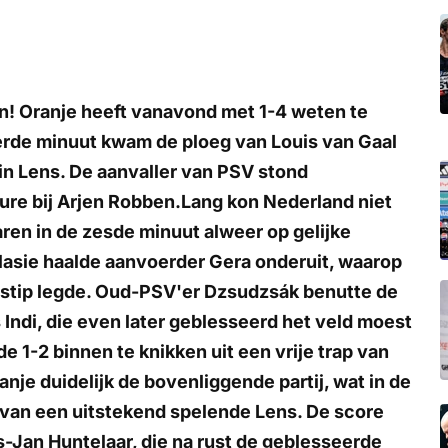
en! Oranje heeft vanavond met 1-4 weten te
derde minuut kwam de ploeg van Louis van Gaal
in Lens. De aanvaller van PSV stond
re bij Arjen Robben.Lang kon Nederland niet
ren in de zesde minuut alweer op gelijke
lasie haalde aanvoerder Gera onderuit, waarop
e stip legde. Oud-PSV'er Dzsudzsák benutte de
 Indi, die even later geblesseerd het veld moest
e 1-2 binnen te knikken uit een vrije trap van
nje duidelijk de bovenliggende partij, wat in de
 van een uitstekend spelende Lens. De score
s-Jan Huntelaar, die na rust de geblesseerde