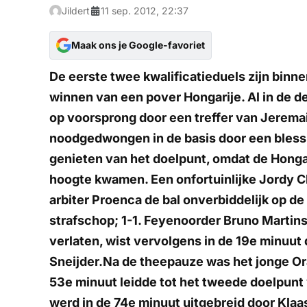
Jildert
11 sep. 2012, 22:37
Maak ons je Google-favoriet
De eerste twee kwalificatieduels zijn binn
winnen van een pover Hongarije. Al in de 
op voorsprong door een treffer van Jerema
noodgedwongen in de basis door een blessu
genieten van het doelpunt, omdat de Honga
hoogte kwamen. Een onfortuinlijke Jordy C
arbiter Proenca de bal onverbiddelijk op d
strafschop; 1-1. Feyenoorder Bruno Martins
verlaten, wist vervolgens in de 19e minuut d
Sneijder.Na de theepauze was het jonge Ora
53e minuut leidde tot het tweede doelpunt
werd in de 74e minuut uitgebreid door Klaa