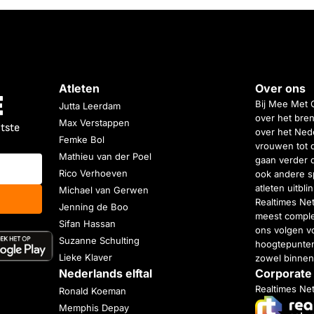
Atleten
Over ons
Bij Mee Met 
Jutta Leerdam
over het bren
Max Verstappen
atste
over het Nede
Femke Bol
vrouwen tot 
Mathieu van der Poel
gaan verder 
Rico Verhoeven
ook andere s
atleten uitbl
Michael van Gerwen
Realtimes Ne
Jenning de Boo
meest complet
Sifan Hassan
ons volgen vo
Suzanne Schulting
hoogtepunten
Lieke Klaver
zowel binnen
Nederlands elftal
Corporate
Realtimes Ne
Ronald Koeman
Memphis Depay