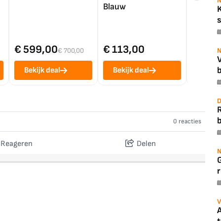
N
Blauw
s
€ 599,00
€ 113,00
€ 1.0
€ 700,00
N
b
Bekijk deal
Bekijk deal
Bekij
D
b
0 reacties
Reageren
Delen
N
r
V
A