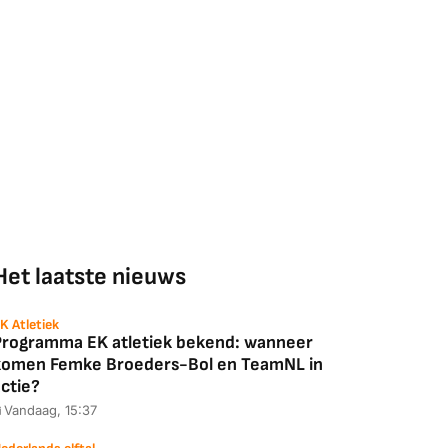
Het laatste nieuws
K Atletiek
Programma EK atletiek bekend: wanneer
komen Femke Broeders-Bol en TeamNL in
Coolblue
MediaMarkt
ctie?
ED55C56LB
JBL Partybox
Google TV Streame
Vandaag, 15:37
2025)
Ultimate Zwart
4K