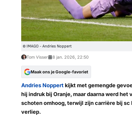
© IMAGO - Andries Noppert
Tom Visser
8 jan. 2026, 22:50
Maak ons je Google-favoriet
Andries Noppert
kijkt met gemengde gevoel
hij indruk bij Oranje, maar daarna werd het
schoten omhoog, terwijl zijn carrière bij s
verliep.