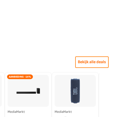
Bekijk alle deals
AANBIEDING -14%
MediaMarkt
MediaMarkt
EP.nl