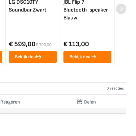
LG DSG10TY
JBL Flip 7
LG OL
Soundbar Zwart
Bluetooth-speaker
4K TV (
Blauw
€ 599,00
€ 113,00
€ 1.0
€ 700,00
Bekijk deal
Bekijk deal
Bekij
0 reacties
Reageren
Delen