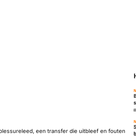
N
B
s
N
lessureleed, een transfer die uitbleef en fouten
b