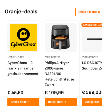
Oranje-deals
Bekijk alle deals
AANBIEDING -14%
CyberGhost
MediaMarkt
MediaMarkt
CyberGhost - 2
Philips Airfryer
LG DSG10TY
jaar + 2 maanden
2000-serie
Soundbar Zwar
gratis abonnement
NA321/00
Heteluchtfriteuse
Zwart
€ 599,00
€ 45,50
€ 109,99
€ 7
Bekijk deal
Bekijk deal
Bekijk deal