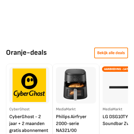
Oranje-deals
Bekijk alle deals
AANBIEDING -14%
CyberGhost
MediaMarkt
MediaMarkt
CyberGhost - 2
Philips Airfryer
LG DSG10TY
jaar + 2 maanden
2000-serie
Soundbar Zwar
gratis abonnement
NA321/00