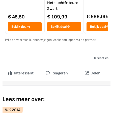
Heteluchtfriteuse
Zwart
€ 599,00
€ 45,50
€ 109,99
€ 7
Bekijk deal
Bekijk deal
Bekijk deal
Prijs en voorraad kunnen wijzigen. Aankopen lopen via de partner.
0 reacties
Interessant
Reageren
Delen
Lees meer over:
WK 2014