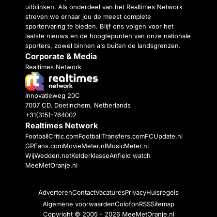
uitblinken. Als onderdeel van het Realtimes Network
streven we ernaar jou de meest complete
sportervaring te bieden. Blijf ons volgen voor het
laatste nieuws en de hoogtepunten van onze nationale
sporters, zowel binnen als buiten de landsgrenzen.
Corporate & Media
Realtimes Network
Innovatieweg 20C
7007 CD, Doetinchem, Netherlands
+31(315)-764002
Realtimes Network
FootballCritic.com
FootballTransfers.com
FCUpdate.nl
GPFans.com
MovieMeter.nl
MusicMeter.nl
WijWedden.net
Kelderklasse
Anfield watch
MeeMetOranje.nl
Adverteren
Contact
Vacatures
Privacy
Huisregels
Algemene voorwaarden
Colofon
RSS
Sitemap
Copyright © 2005 - 2026
MeeMetOranje.nl