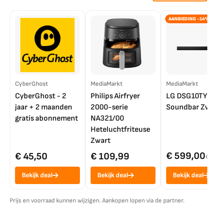
AANBIEDING -14%
CyberGhost
MediaMarkt
MediaMarkt
CyberGhost - 2
Philips Airfryer
LG DSG10TY
jaar + 2 maanden
2000-serie
Soundbar Zwar
gratis abonnement
NA321/00
Heteluchtfriteuse
Zwart
€ 599,00
€ 45,50
€ 109,99
€ 7
Bekijk deal
Bekijk deal
Bekijk deal
Prijs en voorraad kunnen wijzigen. Aankopen lopen via de partner.