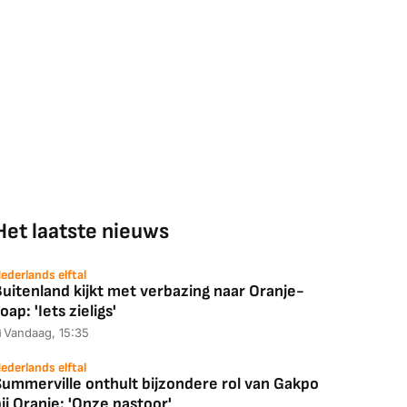
Het laatste nieuws
ederlands elftal
uitenland kijkt met verbazing naar Oranje-
oap: 'Iets zieligs'
Vandaag, 15:35
ederlands elftal
Summerville onthult bijzondere rol van Gakpo
ij Oranje: 'Onze pastoor'