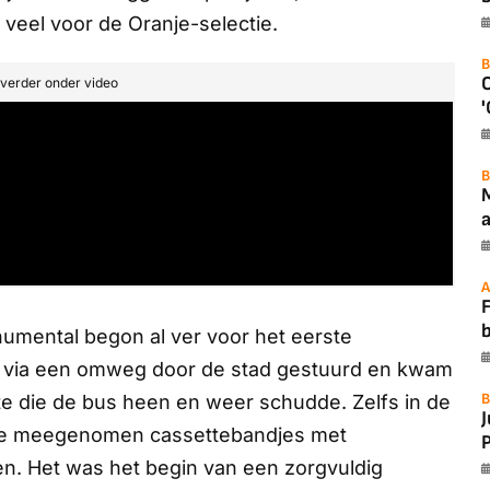
 veel voor de Oranje-selectie.
B
t verder onder video
'
B
a
A
F
numental begon al ver voor het eerste
rd via een omweg door de stad gestuurd en kwam
B
te die de bus heen en weer schudde. Zelfs in de
 de meegenomen cassettebandjes met
P
en. Het was het begin van een zorgvuldig