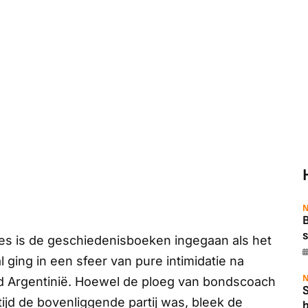
N
B
s
res is de geschiedenisboeken ingegaan als het
 ging in een sfeer van pure intimidatie na
N
nd Argentinië. Hoewel de ploeg van bondscoach
 tijd de bovenliggende partij was, bleek de
b