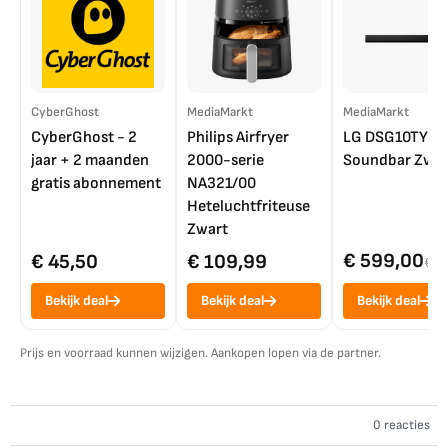
CyberGhost
MediaMarkt
MediaMarkt
CyberGhost - 2
Philips Airfryer
LG DSG10TY
jaar + 2 maanden
2000-serie
Soundbar Zwar
gratis abonnement
NA321/00
Heteluchtfriteuse
Zwart
€ 599,00
€ 45,50
€ 109,99
€ 7
Bekijk deal
Bekijk deal
Bekijk deal
Prijs en voorraad kunnen wijzigen. Aankopen lopen via de partner.
0 reacties