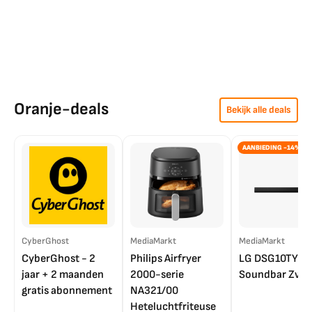
Oranje-deals
Bekijk alle deals
AANBIEDING -14%
CyberGhost
MediaMarkt
MediaMarkt
CyberGhost - 2
Philips Airfryer
LG DSG10TY
jaar + 2 maanden
2000-serie
Soundbar Zwar
gratis abonnement
NA321/00
Heteluchtfriteuse