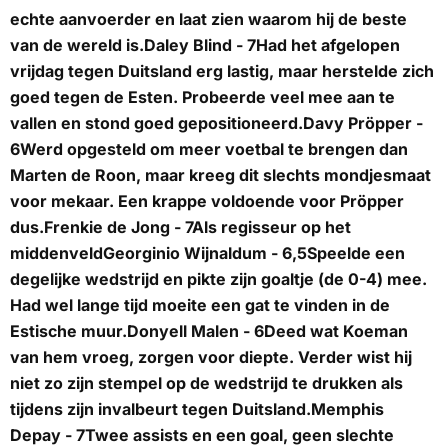
echte aanvoerder en laat zien waarom hij de beste
van de wereld is.
Daley Blind - 7
Had het afgelopen
vrijdag tegen Duitsland erg lastig, maar herstelde zich
goed tegen de Esten. Probeerde veel mee aan te
vallen en stond goed gepositioneerd.
Davy Pröpper -
6
Werd opgesteld om meer voetbal te brengen dan
Marten de Roon, maar kreeg dit slechts mondjesmaat
voor mekaar. Een krappe voldoende voor Pröpper
dus.
Frenkie de Jong - 7
Als regisseur op het
middenveld
Georginio Wijnaldum - 6,5
Speelde een
degelijke wedstrijd en pikte zijn goaltje (de 0-4) mee.
Had wel lange tijd moeite een gat te vinden in de
Estische muur.
Donyell Malen - 6
Deed wat Koeman
van hem vroeg, zorgen voor diepte. Verder wist hij
niet zo zijn stempel op de wedstrijd te drukken als
tijdens zijn invalbeurt tegen Duitsland.
Memphis
Depay - 7
Twee assists en een goal, geen slechte