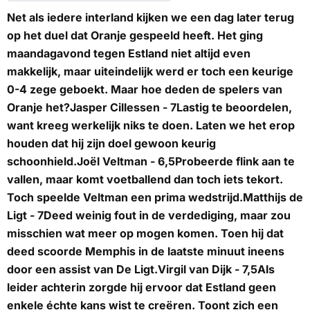
Net als iedere interland kijken we een dag later terug
op het duel dat Oranje gespeeld heeft. Het ging
maandagavond tegen Estland niet altijd even
makkelijk, maar uiteindelijk werd er toch een keurige
0-4 zege geboekt. Maar hoe deden de spelers van
Oranje het?
Jasper Cillessen - 7
Lastig te beoordelen,
want kreeg werkelijk niks te doen. Laten we het erop
houden dat hij zijn doel gewoon keurig
schoonhield.
Joël Veltman - 6,5
Probeerde flink aan te
vallen, maar komt voetballend dan toch iets tekort.
Toch speelde Veltman een prima wedstrijd.
Matthijs de
Ligt - 7
Deed weinig fout in de verdediging, maar zou
misschien wat meer op mogen komen. Toen hij dat
deed scoorde Memphis in de laatste minuut ineens
door een assist van De Ligt.
Virgil van Dijk - 7,5
Als
leider achterin zorgde hij ervoor dat Estland geen
enkele échte kans wist te creëren. Toont zich een