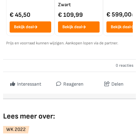
Zwart
€ 599,00
€ 45,50
€ 109,99
€ 7
Bekijk deal
Bekijk deal
Bekijk deal
Prijs en voorraad kunnen wijzigen. Aankopen lopen via de partner.
0 reacties
Interessant
Reageren
Delen
Lees meer over:
WK 2022