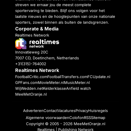
streven we ernaar jou de meest complete
sportervaring te bieden. Blijf ons volgen voor het
laatste nieuws en de hoogtepunten van onze nationale
sporters, zowel binnen als buiten de landsgrenzen.
Corporate & Media
Realtimes Network
Innovatieweg 20C
7007 CD, Doetinchem, Netherlands
+31(315)-764002
Realtimes Network
FootballCritic.com
FootballTransfers.com
FCUpdate.nl
GPFans.com
MovieMeter.nl
MusicMeter.nl
WijWedden.net
Kelderklasse
Anfield watch
MeeMetOranje.nl
Adverteren
Contact
Vacatures
Privacy
Huisregels
Algemene voorwaarden
Colofon
RSS
Sitemap
Copyright © 2005 - 2026
MeeMetOranje.nl
Realtimes | Publishing Network