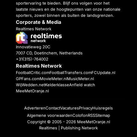
sportervaring te bieden. Blijf ons volgen voor het
laatste nieuws en de hoogtepunten van onze nationale
sporters, zowel binnen als buiten de landsgrenzen.
Corporate & Media
Realtimes Network
Innovatieweg 20C
7007 CD, Doetinchem, Netherlands
+31(315)-764002
Realtimes Network
FootballCritic.com
FootballTransfers.com
FCUpdate.nl
GPFans.com
MovieMeter.nl
MusicMeter.nl
WijWedden.net
Kelderklasse
Anfield watch
MeeMetOranje.nl
Adverteren
Contact
Vacatures
Privacy
Huisregels
Algemene voorwaarden
Colofon
RSS
Sitemap
Copyright © 2005 - 2026
MeeMetOranje.nl
Realtimes | Publishing Network