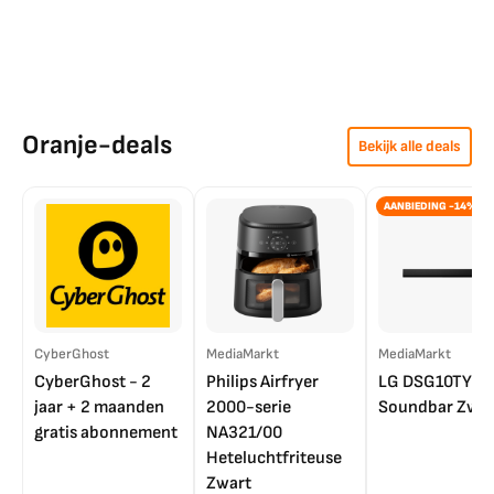
Oranje-deals
Bekijk alle deals
AANBIEDING -14%
CyberGhost
MediaMarkt
MediaMarkt
CyberGhost - 2
Philips Airfryer
LG DSG10TY
jaar + 2 maanden
2000-serie
Soundbar Zwar
gratis abonnement
NA321/00
Heteluchtfriteuse
Zwart