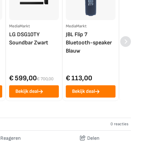
MediaMarkt
MediaMarkt
EP.nl
LG DSG10TY
JBL Flip 7
LG OL
Soundbar Zwart
Bluetooth-speaker
4K TV (
Blauw
€ 599,00
€ 113,00
€ 1.0
€ 700,00
Bekijk deal
Bekijk deal
Bekij
0 reacties
Reageren
Delen