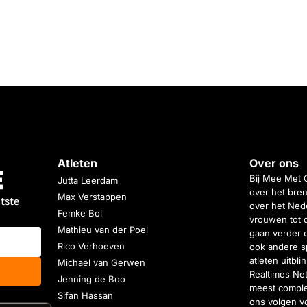
Atleten
Over ons
Bij Mee Met 
Jutta Leerdam
over het bren
Max Verstappen
atste
over het Nede
Femke Bol
vrouwen tot 
Mathieu van der Poel
gaan verder 
Rico Verhoeven
ook andere s
atleten uitbl
Michael van Gerwen
Realtimes Ne
Jenning de Boo
meest complet
Sifan Hassan
ons volgen vo