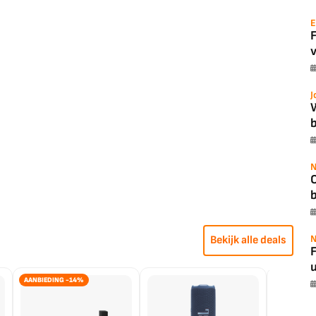
E
v
J
b
N
N
Bekijk alle deals
F
u
AANBIEDING -14%