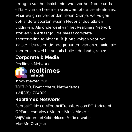
brengen van het laatste nieuws over het Nederlands
elftal – van de heren en vrouwen tot de talententeams.
Maar we gaan verder dan alleen Oranje: we volgen
ook andere sporten waarin Nederlandse atleten
uitblinken. Als onderdeel van het Realtimes Network
streven we ernaar jou de meest complete
sportervaring te bieden. Blijf ons volgen voor het
laatste nieuws en de hoogtepunten van onze nationale
sporters, zowel binnen als buiten de landsgrenzen.
Corporate & Media
Realtimes Network
Innovatieweg 20C
7007 CD, Doetinchem, Netherlands
+31(315)-764002
Realtimes Network
FootballCritic.com
FootballTransfers.com
FCUpdate.nl
GPFans.com
MovieMeter.nl
MusicMeter.nl
WijWedden.net
Kelderklasse
Anfield watch
MeeMetOranje.nl