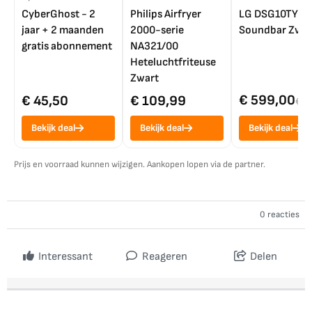
CyberGhost - 2
Philips Airfryer
LG DSG10TY
jaar + 2 maanden
2000-serie
Soundbar Zwar
gratis abonnement
NA321/00
Heteluchtfriteuse
Zwart
€ 599,00
€ 45,50
€ 109,99
€ 7
Bekijk deal
Bekijk deal
Bekijk deal
Prijs en voorraad kunnen wijzigen. Aankopen lopen via de partner.
0 reacties
Interessant
Reageren
Delen