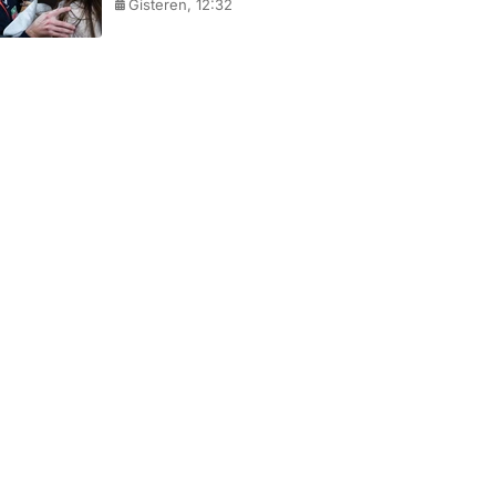
Gisteren, 12:32
Coolblue
MediaMarkt