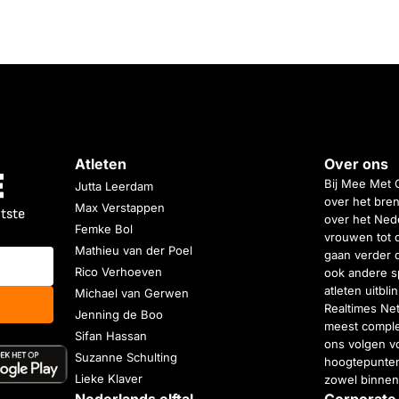
Atleten
Over ons
Bij Mee Met 
Jutta Leerdam
over het bren
Max Verstappen
atste
over het Nede
Femke Bol
vrouwen tot 
Mathieu van der Poel
gaan verder 
Rico Verhoeven
ook andere s
atleten uitbl
Michael van Gerwen
Realtimes Ne
Jenning de Boo
meest complet
Sifan Hassan
ons volgen vo
Suzanne Schulting
hoogtepunten
Lieke Klaver
zowel binnen