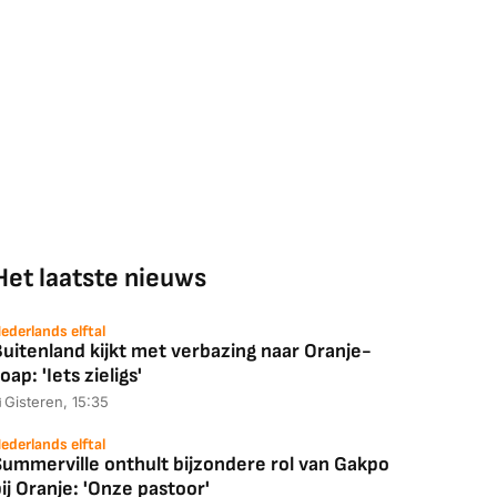
ED55C56LB
JBL Partybox
Google TV Streame
2025)
Ultimate Zwart
4K
88,00
€ 1.179,00
€ 89,00
k deal
Bekijk deal
Bekijk deal
Het laatste nieuws
ederlands elftal
uitenland kijkt met verbazing naar Oranje-
oap: 'Iets zieligs'
Gisteren, 15:35
ederlands elftal
Summerville onthult bijzondere rol van Gakpo
ij Oranje: 'Onze pastoor'