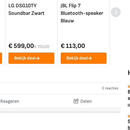
LG DSG10TY
JBL Flip 7
LG OL
Soundbar Zwart
Bluetooth-speaker
4K TV (
Blauw
€ 599,00
€ 113,00
€ 1.0
€ 700,00
Bekijk deal
Bekijk deal
Bekij
N
0 reacties
B
s
Reageren
Delen
N
b