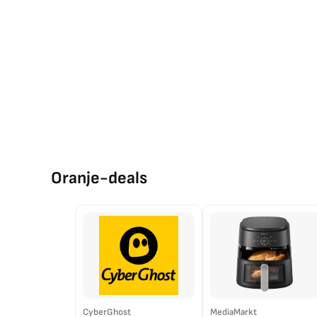
Oranje-deals
CyberGhost
MediaMarkt