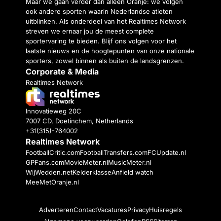
Maar we gaan verder dan alleen Oranje: we volgen
ook andere sporten waarin Nederlandse atleten
uitblinken. Als onderdeel van het Realtimes Network
streven we ernaar jou de meest complete
sportervaring te bieden. Blijf ons volgen voor het
laatste nieuws en de hoogtepunten van onze nationale
sporters, zowel binnen als buiten de landsgrenzen.
Corporate & Media
Realtimes Network
Innovatieweg 20C
7007 CD, Doetinchem, Netherlands
+31(315)-764002
Realtimes Network
FootballCritic.com
FootballTransfers.com
FCUpdate.nl
GPFans.com
MovieMeter.nl
MusicMeter.nl
WijWedden.net
Kelderklasse
Anfield watch
MeeMetOranje.nl
Adverteren
Contact
Vacatures
Privacy
Huisregels