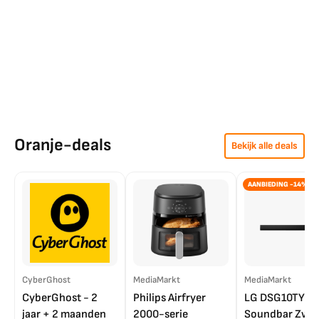
Oranje-deals
Bekijk alle deals
AANBIEDING -14%
CyberGhost
MediaMarkt
MediaMarkt
CyberGhost - 2
Philips Airfryer
LG DSG10TY
jaar + 2 maanden
2000-serie
Soundbar Zwar