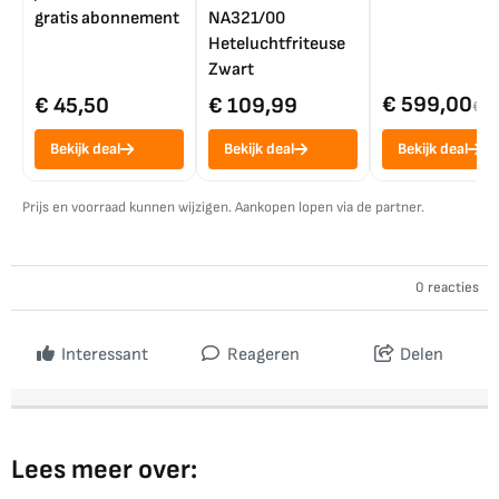
gratis abonnement
NA321/00
Heteluchtfriteuse
Zwart
€ 599,00
€ 45,50
€ 109,99
€ 7
Bekijk deal
Bekijk deal
Bekijk deal
Prijs en voorraad kunnen wijzigen. Aankopen lopen via de partner.
0 reacties
Interessant
Reageren
Delen
Lees meer over: