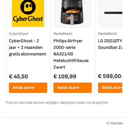
CyberGhost
MediaMarkt
MediaMarkt
CyberGhost - 2
Philips Airfryer
LG DSG10TY
jaar + 2 maanden
2000-serie
Soundbar Zwar
gratis abonnement
NA321/00
Heteluchtfriteuse
Zwart
€ 599,00
€ 45,50
€ 109,99
€ 7
Bekijk deal
Bekijk deal
Bekijk deal
Prijs en voorraad kunnen wijzigen. Aankopen lopen via de partner.
0 reacties