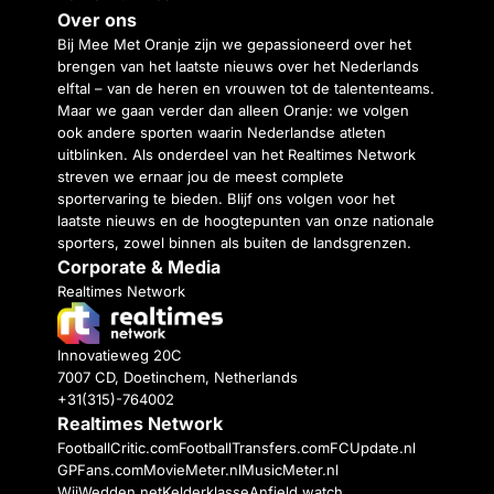
Over ons
Bij Mee Met Oranje zijn we gepassioneerd over het
brengen van het laatste nieuws over het Nederlands
elftal – van de heren en vrouwen tot de talententeams.
Maar we gaan verder dan alleen Oranje: we volgen
ook andere sporten waarin Nederlandse atleten
uitblinken. Als onderdeel van het Realtimes Network
streven we ernaar jou de meest complete
sportervaring te bieden. Blijf ons volgen voor het
laatste nieuws en de hoogtepunten van onze nationale
sporters, zowel binnen als buiten de landsgrenzen.
Corporate & Media
Realtimes Network
Innovatieweg 20C
7007 CD, Doetinchem, Netherlands
+31(315)-764002
Realtimes Network
FootballCritic.com
FootballTransfers.com
FCUpdate.nl
GPFans.com
MovieMeter.nl
MusicMeter.nl
WijWedden.net
Kelderklasse
Anfield watch