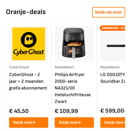
Oranje-deals
Bekijk alle deals
AANBIEDING -14%
CyberGhost
MediaMarkt
MediaMarkt
CyberGhost - 2
Philips Airfryer
LG DSG10TY
jaar + 2 maanden
2000-serie
Soundbar Zwar
gratis abonnement
NA321/00
Heteluchtfriteuse
Zwart
€ 599,00
€ 45,50
€ 109,99
€ 7
Bekijk deal
Bekijk deal
Bekijk deal