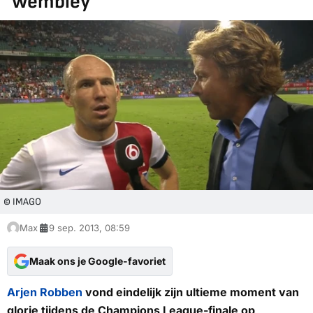
'Wembley'
© IMAGO
Max
9 sep. 2013, 08:59
Maak ons je Google-favoriet
Arjen Robben
vond eindelijk zijn ultieme moment van
glorie tijdens de Champions League-finale op