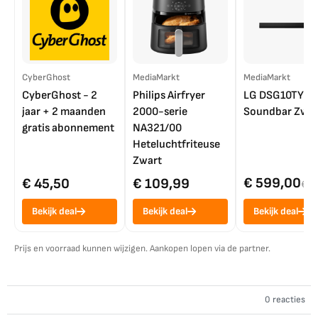
CyberGhost
MediaMarkt
MediaMarkt
CyberGhost - 2
Philips Airfryer
LG DSG10TY
jaar + 2 maanden
2000-serie
Soundbar Zwar
gratis abonnement
NA321/00
Heteluchtfriteuse
Zwart
€ 599,00
€ 45,50
€ 109,99
€ 7
Bekijk deal
Bekijk deal
Bekijk deal
Prijs en voorraad kunnen wijzigen. Aankopen lopen via de partner.
0 reacties