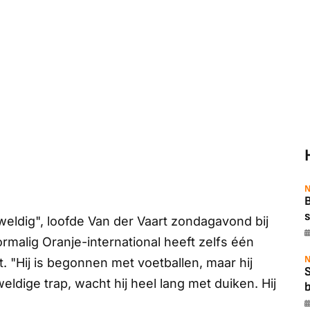
N
B
s
eweldig", loofde Van der Vaart zondagavond bij
rmalig Oranje-international heeft zelfs één
N
. "Hij is begonnen met voetballen, maar hij
eldige trap, wacht hij heel lang met duiken. Hij
b