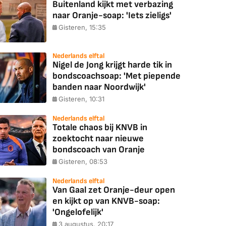
Buitenland kijkt met verbazing
naar Oranje-soap: 'Iets zieligs'
Gisteren, 15:35
Nederlands elftal
Nigel de Jong krijgt harde tik in
bondscoachsoap: 'Met piepende
banden naar Noordwijk'
Gisteren, 10:31
Nederlands elftal
Totale chaos bij KNVB in
zoektocht naar nieuwe
bondscoach van Oranje
Gisteren, 08:53
Nederlands elftal
Van Gaal zet Oranje-deur open
en kijkt op van KNVB-soap:
'Ongelofelijk'
3 augustus, 20:17