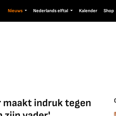
Nieuws
Nederlands elftal
Kalender
Shop
 maakt indruk tegen
n zijn vader'