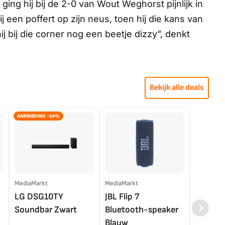
ing hij bij de 2-0 van Wout Weghorst pijnlijk in
ij een
poffert
op zijn neus, toen hij die kans van
j bij die corner nog een beetje dizzy”, denkt
Bekijk alle deals
AANBIEDING -14%
MediaMarkt
MediaMarkt
EP.nl
LG DSG10TY
JBL Flip 7
LG OL
Soundbar Zwart
Bluetooth-speaker
4K TV (
Blauw