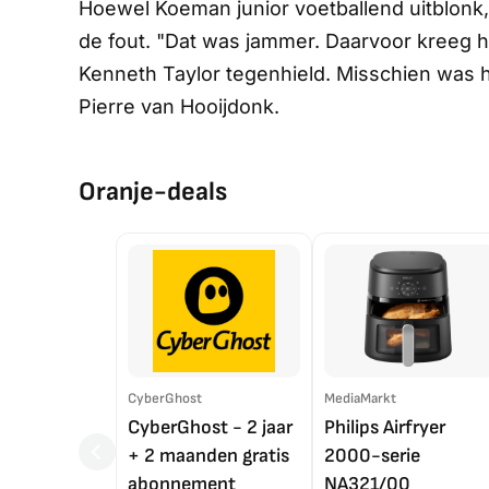
Hoewel Koeman junior voetballend uitblonk, g
de fout. "Dat was jammer. Daarvoor kreeg h
Kenneth Taylor tegenhield. Misschien was hi
Pierre van Hooijdonk.
Oranje-deals
CyberGhost
MediaMarkt
CyberGhost - 2 jaar
Philips Airfryer
+ 2 maanden gratis
2000-serie
abonnement
NA321/00