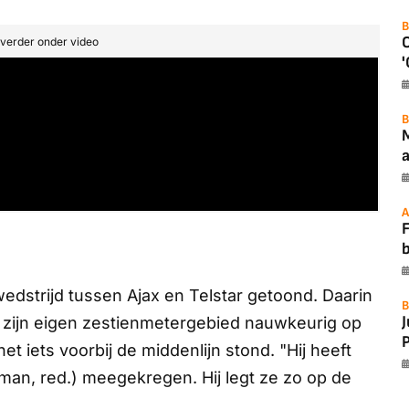
B
t verder onder video
'
B
a
A
F
edstrijd tussen Ajax en Telstar getoond. Daarin
B
f zijn eigen zestienmetergebied nauwkeurig op
P
et iets voorbij de middenlijn stond. "Hij heeft
man, red.) meegekregen. Hij legt ze zo op de