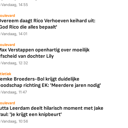
Vandaag, 14:55
oulevard
Overeem daagt Rico Verhoeven keihard uit:
God Rico die alles bepaalt'
Vandaag, 14:01
oulevard
Max Verstappen openhartig over moeilijk
fscheid van dochter Lily
Vandaag, 12:32
tletiek
emke Broeders-Bol krijgt duidelijke
boodschap richting EK: 'Meerdere jaren nodig'
Coolblue
MediaMarkt
Vandaag, 11:47
ED55C56LB
JBL Partybox
Google TV Streame
2025)
Ultimate Zwart
4K
oulevard
Jutta Leerdam deelt hilarisch moment met Jake
aul: 'Je krijgt een knipbeurt'
Vandaag, 10:56