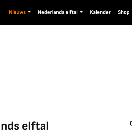
Nieuws
Nederlands elftal
Kalender
Shop
ds elftal