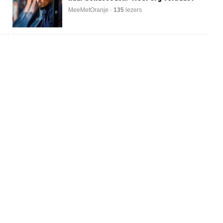
MeeMetOranje ·
135
lezers