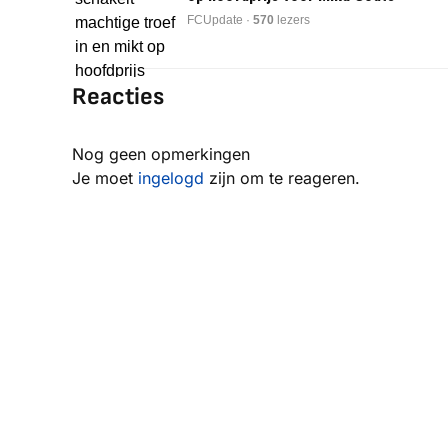
FCUpdate ·
570
lezers
Reacties
Nog geen opmerkingen
Je moet
ingelogd
zijn om te reageren.