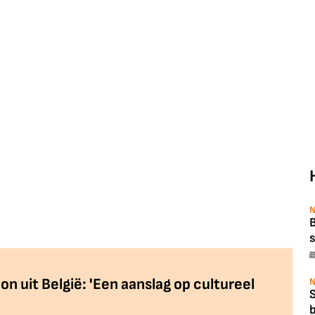
N
B
s
n uit België: 'Een aanslag op cultureel
N
b