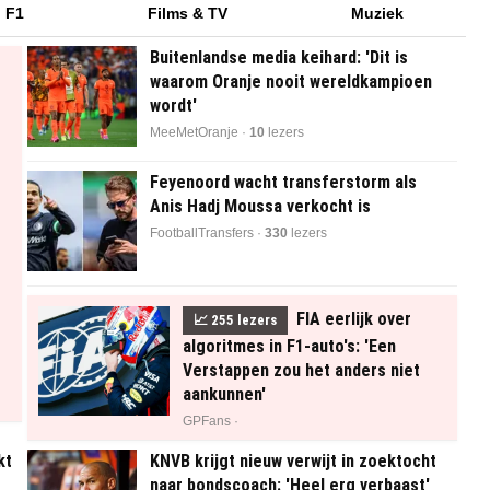
F1
Films & TV
Muziek
Buitenlandse media keihard: 'Dit is
waarom Oranje nooit wereldkampioen
wordt'
MeeMetOranje ·
10
lezers
Feyenoord wacht transferstorm als
Anis Hadj Moussa verkocht is
FootballTransfers ·
330
lezers
FIA eerlijk over
📈
255
lezers
algoritmes in F1-auto's: 'Een
Verstappen zou het anders niet
aankunnen'
GPFans ·
kt
KNVB krijgt nieuw verwijt in zoektocht
naar bondscoach: 'Heel erg verbaast'