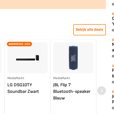
B
'
Bekijk alle deals
B
AANBIEDING -14%
a
A
F
MediaMarkt
MediaMarkt
EP.nl
LG DSG10TY
JBL Flip 7
LG OL
Soundbar Zwart
Bluetooth-speaker
4K TV (
B
Blauw
P