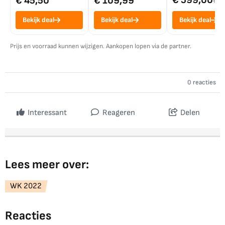
€ 599,00
€ 45,50
€ 109,99
€ 7
Bekijk deal
Bekijk deal
Bekijk deal
Prijs en voorraad kunnen wijzigen. Aankopen lopen via de partner.
0 reacties
Interessant
Reageren
Delen
Lees meer over:
WK 2022
Reacties