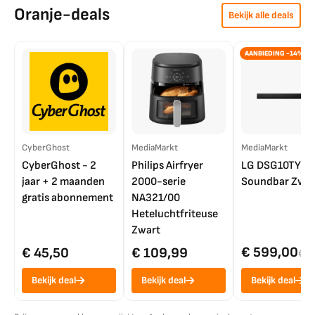
Oranje-deals
Bekijk alle deals
AANBIEDING -14%
CyberGhost
MediaMarkt
MediaMarkt
CyberGhost - 2
Philips Airfryer
LG DSG10TY
jaar + 2 maanden
2000-serie
Soundbar Zwar
gratis abonnement
NA321/00
Heteluchtfriteuse
Zwart
€ 599,00
€ 45,50
€ 109,99
€ 7
Bekijk deal
Bekijk deal
Bekijk deal