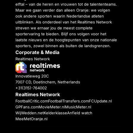
elftal – van de heren en vrouwen tot de talententeams.
Maar we gaan verder dan alleen Oranje: we volgen
ook andere sporten waarin Nederlandse atleten
uitblinken. Als onderdeel van het Realtimes Network
streven we ernaar jou de meest complete
sportervaring te bieden. Blijf ons volgen voor het
laatste nieuws en de hoogtepunten van onze nationale
sporters, zowel binnen als buiten de landsgrenzen.
Corporate & Media
Realtimes Network
Innovatieweg 20C
7007 CD, Doetinchem, Netherlands
+31(315)-764002
Realtimes Network
FootballCritic.com
FootballTransfers.com
FCUpdate.nl
GPFans.com
MovieMeter.nl
MusicMeter.nl
WijWedden.net
Kelderklasse
Anfield watch
MeeMetOranje.nl