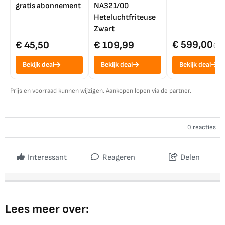
gratis abonnement
NA321/00
Heteluchtfriteuse
Zwart
€ 599,00
€ 45,50
€ 109,99
€ 7
Bekijk deal
Bekijk deal
Bekijk deal
Prijs en voorraad kunnen wijzigen. Aankopen lopen via de partner.
0 reacties
Interessant
Reageren
Delen
Lees meer over: