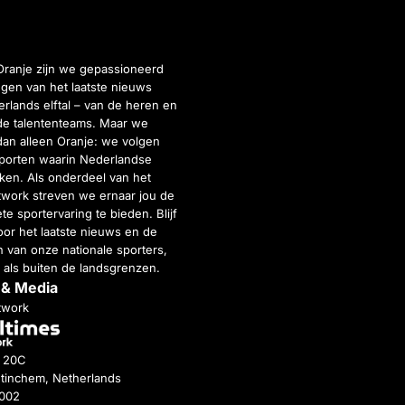
Oranje zijn we gepassioneerd
gen van het laatste nieuws
rlands elftal – van de heren en
de talententeams. Maar we
dan alleen Oranje: we volgen
porten waarin Nederlandse
inken. Als onderdeel van het
twork streven we ernaar jou de
e sportervaring te bieden. Blijf
or het laatste nieuws en de
 van onze nationale sporters,
 als buiten de landsgrenzen.
 & Media
twork
g 20C
tinchem, Netherlands
4002