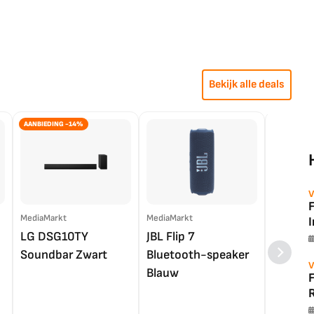
Bekijk alle deals
AANBIEDING -14%
V
MediaMarkt
MediaMarkt
EP.nl
LG DSG10TY
JBL Flip 7
LG OL
Soundbar Zwart
Bluetooth-speaker
4K TV (
V
Blauw
R