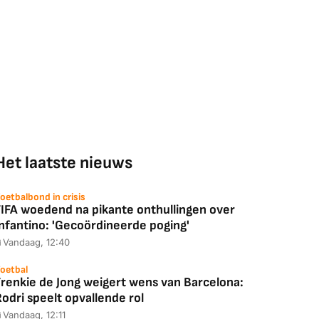
Het laatste nieuws
oetbalbond in crisis
FIFA woedend na pikante onthullingen over
Coolblue
MediaMarkt
Infantino: 'Gecoördineerde poging'
ED55C56LB
JBL Partybox
Google TV Streame
Vandaag, 12:40
2025)
Ultimate Zwart
4K
oetbal
Frenkie de Jong weigert wens van Barcelona:
odri speelt opvallende rol
Vandaag, 12:11