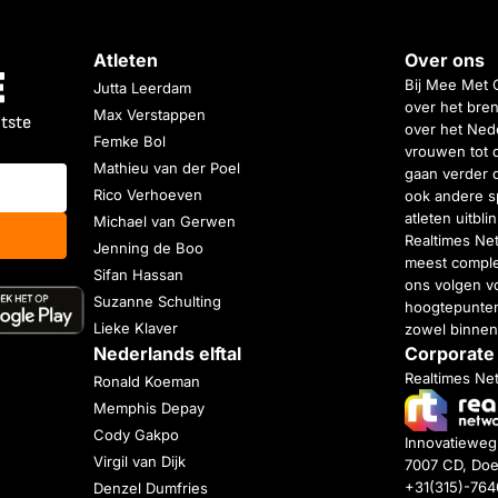
Atleten
Over ons
Bij Mee Met 
Jutta Leerdam
over het bren
Max Verstappen
atste
over het Nede
Femke Bol
vrouwen tot 
Mathieu van der Poel
gaan verder 
Rico Verhoeven
ook andere s
atleten uitbl
Michael van Gerwen
Realtimes Ne
Jenning de Boo
meest complet
Sifan Hassan
ons volgen vo
Suzanne Schulting
hoogtepunten
Lieke Klaver
zowel binnen
Nederlands elftal
Corporate
Realtimes Ne
Ronald Koeman
Memphis Depay
Cody Gakpo
Innovatiewe
Virgil van Dijk
7007 CD, Doe
+31(315)-76
Denzel Dumfries