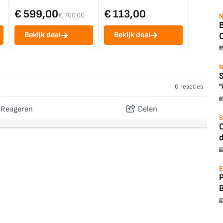
€ 599,00
€ 113,00
€ 1.0
€ 700,00
N
B
Bekijk deal
Bekijk deal
Bekij
O
N
S
'
0 reacties
Reageren
Delen
S
O
d
E