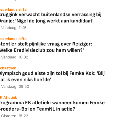
88,00
€ 1.179,00
€ 89,00
ederlands elftal
ruggink verwacht buitenlandse verrassing bij
k deal
Bekijk deal
Bekijk deal
ranje: 'Nigel de Jong werkt aan kandidaat'
Vandaag, 11:15
ederlands elftal
tentler stelt pijnlijke vraag over Reiziger:
Welke Eredivisieclub zou hem willen?'
Vandaag, 10:32
chaatsen
lympisch goud eiste zijn tol bij Femke Kok: 'Blij
at ik even niks hoefde'
Vandaag, 09:50
K Atletiek
Programma EK atletiek: wanneer komen Femke
Broeders-Bol en TeamNL in actie?
Gisteren, 15:22