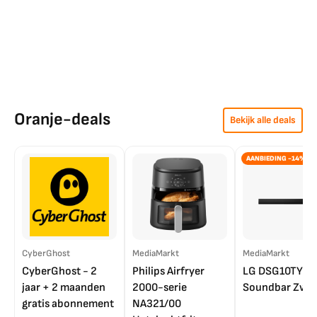
Oranje-deals
Bekijk alle deals
AANBIEDING -14%
CyberGhost
MediaMarkt
MediaMarkt
CyberGhost - 2
Philips Airfryer
LG DSG10TY
jaar + 2 maanden
2000-serie
Soundbar Zwar
gratis abonnement
NA321/00