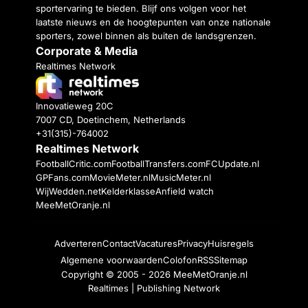
sportervaring te bieden. Blijf ons volgen voor het
laatste nieuws en de hoogtepunten van onze nationale
sporters, zowel binnen als buiten de landsgrenzen.
Corporate & Media
Realtimes Network
Innovatieweg 20C
7007 CD, Doetinchem, Netherlands
+31(315)-764002
Realtimes Network
FootballCritic.com
FootballTransfers.com
FCUpdate.nl
GPFans.com
MovieMeter.nl
MusicMeter.nl
WijWedden.net
Kelderklasse
Anfield watch
MeeMetOranje.nl
Adverteren
Contact
Vacatures
Privacy
Huisregels
Algemene voorwaarden
Colofon
RSS
Sitemap
Copyright © 2005 - 2026
MeeMetOranje.nl
Realtimes | Publishing Network