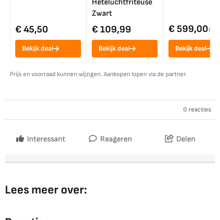
Heteluchtfriteuse
Zwart
€ 599,00
€ 45,50
€ 109,99
€ 7
Bekijk deal
Bekijk deal
Bekijk deal
Prijs en voorraad kunnen wijzigen. Aankopen lopen via de partner.
0 reacties
Interessant
Reageren
Delen
Lees meer over: