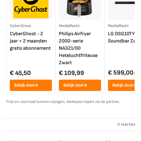
CyberGhost
MediaMarkt
MediaMarkt
CyberGhost - 2
Philips Airfryer
LG DSG10TY
jaar + 2 maanden
2000-serie
Soundbar Zwar
gratis abonnement
NA321/00
Heteluchtfriteuse
Zwart
€ 599,00
€ 45,50
€ 109,99
€ 7
Bekijk deal
Bekijk deal
Bekijk deal
Prijs en voorraad kunnen wijzigen. Aankopen lopen via de partner.
0 reacties