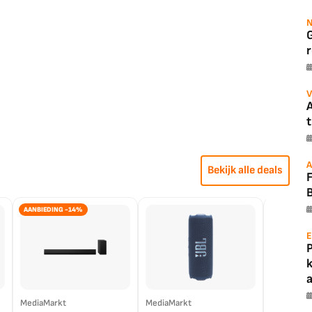
N
r
V
A
t
A
Bekijk alle deals
B
AANBIEDING -14%
E
a
MediaMarkt
MediaMarkt
EP.nl