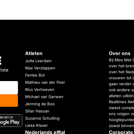
Atleten
Over ons
Bij Mee Met 
Jutta Leerdam
over het bren
Max Verstappen
atste
over het Nede
Femke Bol
vrouwen tot 
Mathieu van der Poel
gaan verder 
Rico Verhoeven
ook andere s
atleten uitbl
Michael van Gerwen
Realtimes Ne
Jenning de Boo
meest complet
Sifan Hassan
ons volgen vo
Suzanne Schulting
hoogtepunten
Lieke Klaver
zowel binnen
Nederlands elftal
Corporate