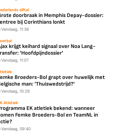
ederlands elftal
Grote doorbraak in Memphis Depay-dossier:
entree bij Corinthians lonkt
Vandaag, 11:38
oetbal
jax krijgt keihard signaal over Noa Lang-
ransfer: 'Hoofdpijndossier'
Vandaag, 11:07
tletiek
Femke Broeders-Bol grapt over huwelijk met
elgische man: 'Thuiswedstrijd?'
Vandaag, 10:26
K Atletiek
Programma EK atletiek bekend: wanneer
komen Femke Broeders-Bol en TeamNL in
ctie?
Vandaag, 09:40
Coolblue
MediaMarkt