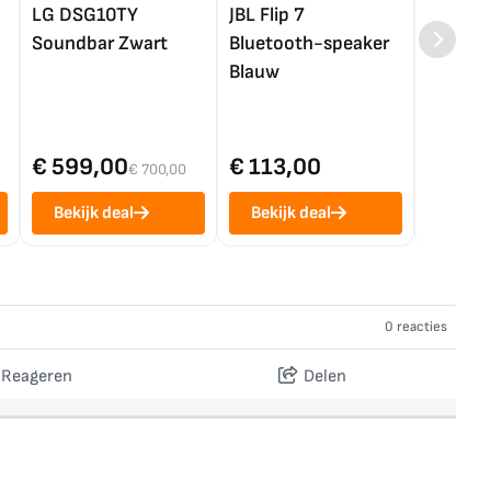
LG DSG10TY
JBL Flip 7
LG OL
Soundbar Zwart
Bluetooth-speaker
4K TV (
Blauw
€ 599,00
€ 113,00
€ 1.0
€ 700,00
Bekijk deal
Bekijk deal
Bekij
0 reacties
Reageren
Delen