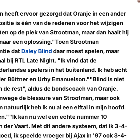
n heeft ervoor gezorgd dat Oranje in een ander
sitie is één van de redenen voor het wijzigen
tten op de plek van Strootman, maar dan haalt hij
j naar een oplossing."Toen Strootman
ntie dat
Daley Blind
daar moest spelen, maar
al bij
RTL Late Night
. "Ik vind dat de
derlandse spelers in het buitenland. Ik heb acht
er Büttner en Urby Emanuelson.""Blind is niet
an de rest", aldus de bondscoach van Oranje.
vanwege de blessure van Strootman, maar ook
 natuurlijk heb ik nu al een elftal in mijn hoofd.
ken.""Ik kan nu wel een echte nummer 10
 der Vaart. Met dit andere systeem, dat ik 3-4-
oed, ik speelde vroeger bij Ajax in '97 ook 3-4-