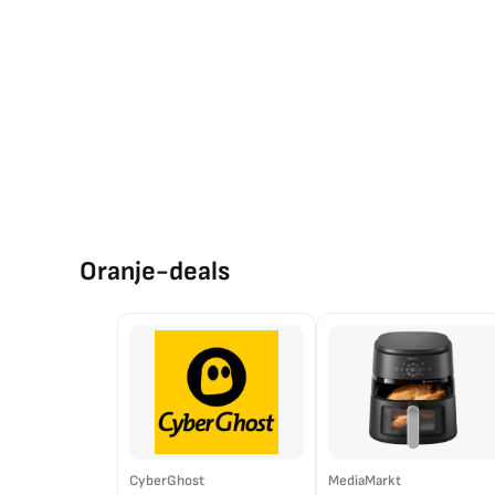
Oranje-deals
CyberGhost
MediaMarkt