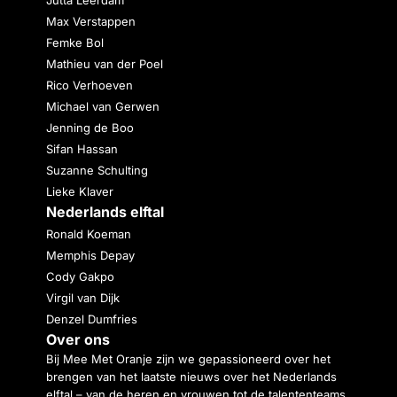
Jutta Leerdam
Max Verstappen
Femke Bol
Mathieu van der Poel
Rico Verhoeven
Michael van Gerwen
Jenning de Boo
Sifan Hassan
Suzanne Schulting
Lieke Klaver
Nederlands elftal
Ronald Koeman
Memphis Depay
Cody Gakpo
Virgil van Dijk
Denzel Dumfries
Over ons
Bij Mee Met Oranje zijn we gepassioneerd over het
brengen van het laatste nieuws over het Nederlands
elftal – van de heren en vrouwen tot de talententeams.