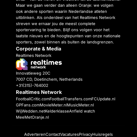
Maar we gaan verder dan alleen Oranje: we volgen
ook andere sporten waarin Nederlandse atleten
uitblinken. Als onderdeel van het Realtimes Network
streven we ernaar jou de meest complete
sportervaring te bieden. Blijf ons volgen voor het
laatste nieuws en de hoogtepunten van onze nationale
sporters, zowel binnen als buiten de landsgrenzen.
Corporate & Media
Realtimes Network
Innovatieweg 20C
7007 CD, Doetinchem, Netherlands
+31(315)-764002
Realtimes Network
FootballCritic.com
FootballTransfers.com
FCUpdate.nl
GPFans.com
MovieMeter.nl
MusicMeter.nl
WijWedden.net
Kelderklasse
Anfield watch
MeeMetOranje.nl
Adverteren
Contact
Vacatures
Privacy
Huisregels