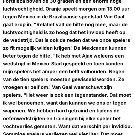
Fortaleza boven de 30 graden en een enorm hoge
luchtvochtigheid. Oranje speelt morgen om 13.00 uur
tegen Mexico in de Braziliaanse speelstad.Van Gaal
gaat erop in: "Relatief valt de hitte nog mee, maar de
luchtvochtigheid is zo hoog dat het invloed heeft op
de wedstrijd. Dat is ook de reden dat we onze spelers
zo fit mogelijk wilden krijgen."De Mexicanen kunnen
beter tegen de hitte. "Ik heb met Ajax weleens een
wedstrijd in Mexico-Stad gespeeld en toen konden
mijn spelers het amper een helft volhouden. Negen
van de tien spelers moesten gewisseld worden. Ze
vroegen er zelf om."Van Gaal waarschuwt zijn
spelers. "Het weer is ook een tegenstander. Dat moet
ik wel benoemen, want dan kunnen we ons er tegen
wapenen. We hebben hard getraind en tijdens de
oefenwedstrijden en trainingen bij elke speler het
vochtverlies gemeten. Want dat verschilt per invididu.
Sommige spelers verliezen wel vier liter. Dat moet