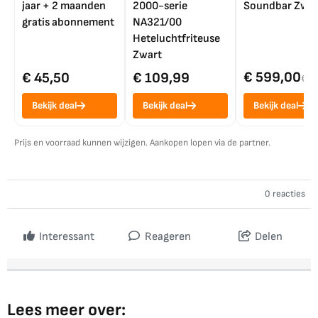
jaar + 2 maanden
2000-serie
Soundbar Zwar
gratis abonnement
NA321/00
Heteluchtfriteuse
Zwart
€ 599,00
€ 45,50
€ 109,99
€ 7
Bekijk deal
Bekijk deal
Bekijk deal
Prijs en voorraad kunnen wijzigen. Aankopen lopen via de partner.
0 reacties
Interessant
Reageren
Delen
Lees meer over: