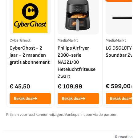
CyberGhost
MediaMarkt
MediaMarkt
CyberGhost - 2
Philips Airfryer
LG DSG10TY
jaar + 2 maanden
2000-serie
Soundbar Zwar
gratis abonnement
NA321/00
Heteluchtfriteuse
Zwart
€ 599,00
€ 45,50
€ 109,99
€ 7
Bekijk deal
Bekijk deal
Bekijk deal
Prijs en voorraad kunnen wijzigen. Aankopen lopen via de partner.
0 reacties