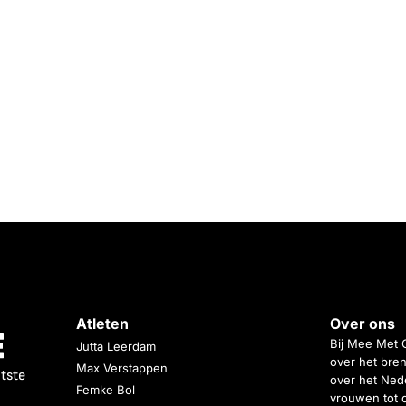
Atleten
Over ons
Bij Mee Met 
Jutta Leerdam
over het bren
Max Verstappen
atste
over het Nede
Femke Bol
vrouwen tot 