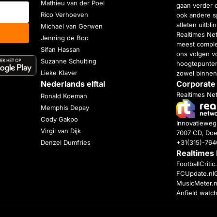
Mathieu van der Poel
gaan verder 
Rico Verhoeven
ook andere s
atleten uitbl
Michael van Gerwen
Realtimes Ne
Jenning de Boo
meest complet
Sifan Hassan
ons volgen vo
Suzanne Schulting
hoogtepunten
Lieke Klaver
zowel binnen
Nederlands elftal
Corporate
Realtimes Ne
Ronald Koeman
Memphis Depay
Cody Gakpo
Innovatiewe
Virgil van Dijk
7007 CD, Doe
+31(315)-76
Denzel Dumfries
Realtimes
FootballCriti
FCUpdate.nl
MusicMeter.n
Anfield watc