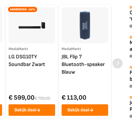
B
AANBIEDING -14%
'
B
a
MediaMarkt
MediaMarkt
EP.nl
LG DSG10TY
JBL Flip 7
LG OL
Soundbar Zwart
Bluetooth-speaker
4K TV (
A
Blauw
F
€ 599,00
€ 113,00
€ 1.0
B
€ 700,00
P
Bekijk deal
Bekijk deal
Bekij