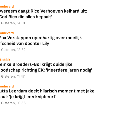
oulevard
Overeem daagt Rico Verhoeven keihard uit:
God Rico die alles bepaalt'
Gisteren, 14:01
oulevard
Max Verstappen openhartig over moeilijk
fscheid van dochter Lily
Coolblue
MediaMarkt
Gisteren, 12:32
ED55C56LB
JBL Partybox
Google TV Streame
2025)
Ultimate Zwart
4K
tletiek
emke Broeders-Bol krijgt duidelijke
boodschap richting EK: 'Meerdere jaren nodig'
Gisteren, 11:47
88,00
€ 1.179,00
€ 89,00
oulevard
Jutta Leerdam deelt hilarisch moment met Jake
aul: 'Je krijgt een knipbeurt'
k deal
Bekijk deal
Bekijk deal
Gisteren, 10:56