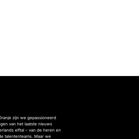
Oranje zijn we gepassioneerd
gen van het laatste nieuws
rlands elftal – van de heren en
de talententeams. Maar we