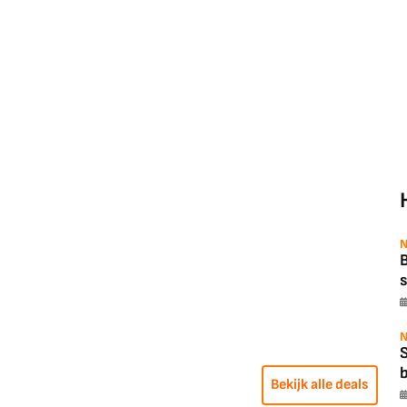
N
B
s
N
b
Bekijk alle deals