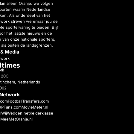
dan alleen Oranje: we volgen
porten waarin Nederlandse
inken. Als onderdeel van het
twork streven we ernaar jou de
e sportervaring te bieden. Blijf
or het laatste nieuws en de
 van onze nationale sporters,
 als buiten de landsgrenzen.
 & Media
twork
g 20C
tinchem, Netherlands
4002
 Network
c.com
FootballTransfers.com
GPFans.com
MovieMeter.nl
l
WijWedden.net
Kelderklasse
h
MeeMetOranje.nl