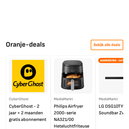
Oranje-deals
Bekijk alle deals
AANBIEDING -14%
CyberGhost
MediaMarkt
MediaMarkt
CyberGhost - 2
Philips Airfryer
LG DSG10TY
jaar + 2 maanden
2000-serie
Soundbar Zwar
gratis abonnement
NA321/00
Heteluchtfriteuse