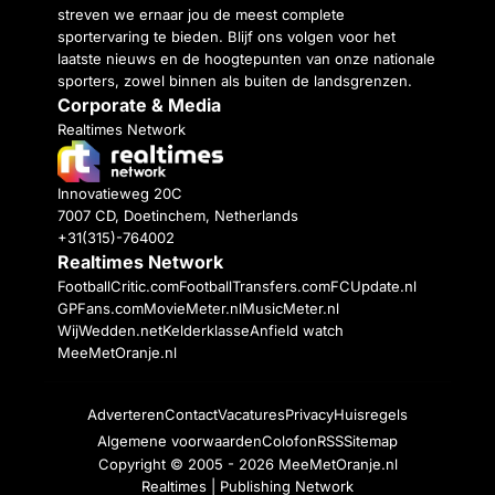
streven we ernaar jou de meest complete
sportervaring te bieden. Blijf ons volgen voor het
laatste nieuws en de hoogtepunten van onze nationale
sporters, zowel binnen als buiten de landsgrenzen.
Corporate & Media
Realtimes Network
Innovatieweg 20C
7007 CD, Doetinchem, Netherlands
+31(315)-764002
Realtimes Network
FootballCritic.com
FootballTransfers.com
FCUpdate.nl
GPFans.com
MovieMeter.nl
MusicMeter.nl
WijWedden.net
Kelderklasse
Anfield watch
MeeMetOranje.nl
Adverteren
Contact
Vacatures
Privacy
Huisregels
Algemene voorwaarden
Colofon
RSS
Sitemap
Copyright © 2005 - 2026
MeeMetOranje.nl
Realtimes | Publishing Network