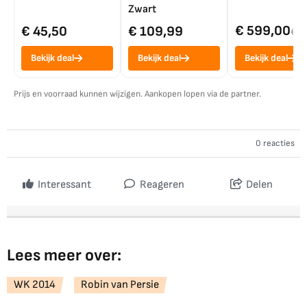
Zwart
€ 599,00
€ 45,50
€ 109,99
€ 7
Bekijk deal
Bekijk deal
Bekijk deal
Prijs en voorraad kunnen wijzigen. Aankopen lopen via de partner.
0 reacties
Interessant
Reageren
Delen
Lees meer over:
WK 2014
Robin van Persie