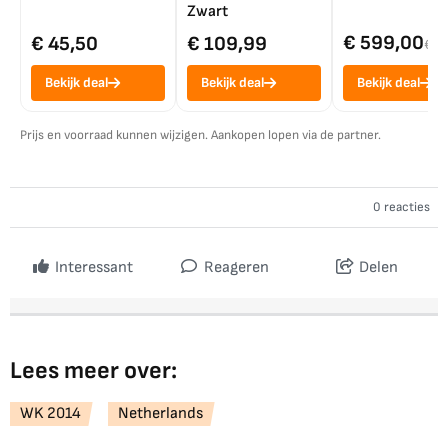
Zwart
€ 599,00
€ 45,50
€ 109,99
€ 7
Bekijk deal
Bekijk deal
Bekijk deal
Prijs en voorraad kunnen wijzigen. Aankopen lopen via de partner.
0 reacties
Interessant
Reageren
Delen
Lees meer over:
WK 2014
Netherlands