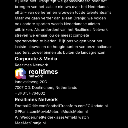
Bij Mee Met Oranje zijn we gepassioneerd over het
brengen van het laatste nieuws over het Nederlands
elftal – van de heren en vrouwen tot de talententeams.
Maar we gaan verder dan alleen Oranje: we volgen
ook andere sporten waarin Nederlandse atleten
uitblinken. Als onderdeel van het Realtimes Network
streven we ernaar jou de meest complete
sportervaring te bieden. Blijf ons volgen voor het
laatste nieuws en de hoogtepunten van onze nationale
sporters, zowel binnen als buiten de landsgrenzen.
Corporate & Media
Realtimes Network
Innovatieweg 20C
7007 CD, Doetinchem, Netherlands
+31(315)-764002
Realtimes Network
FootballCritic.com
FootballTransfers.com
FCUpdate.nl
GPFans.com
MovieMeter.nl
MusicMeter.nl
WijWedden.net
Kelderklasse
Anfield watch
MeeMetOranje.nl