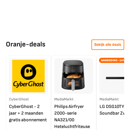
Oranje-deals
Bekijk alle deals
AANBIEDING -14%
CyberGhost
MediaMarkt
MediaMarkt
CyberGhost - 2
Philips Airfryer
LG DSG10TY
jaar + 2 maanden
2000-serie
Soundbar Zwar
gratis abonnement
NA321/00
Heteluchtfriteuse