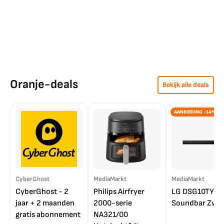
Oranje-deals
Bekijk alle deals
AANBIEDING -14%
CyberGhost
MediaMarkt
MediaMarkt
CyberGhost - 2
Philips Airfryer
LG DSG10TY
jaar + 2 maanden
2000-serie
Soundbar Zwar
gratis abonnement
NA321/00