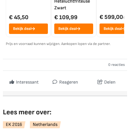
Heteluchtfriteuse
Zwart
€ 599,00
€ 45,50
€ 109,99
€ 7
Bekijk deal
Bekijk deal
Bekijk deal
Prijs en voorraad kunnen wijzigen. Aankopen lopen via de partner.
0 reacties
Interessant
Reageren
Delen
Lees meer over:
EK 2016
Netherlands