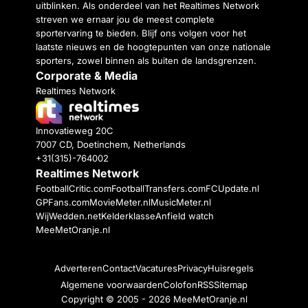
uitblinken. Als onderdeel van het Realtimes Network
streven we ernaar jou de meest complete
sportervaring te bieden. Blijf ons volgen voor het
laatste nieuws en de hoogtepunten van onze nationale
sporters, zowel binnen als buiten de landsgrenzen.
Corporate & Media
Realtimes Network
Innovatieweg 20C
7007 CD, Doetinchem, Netherlands
+31(315)-764002
Realtimes Network
FootballCritic.com
FootballTransfers.com
FCUpdate.nl
GPFans.com
MovieMeter.nl
MusicMeter.nl
WijWedden.net
Kelderklasse
Anfield watch
MeeMetOranje.nl
Adverteren
Contact
Vacatures
Privacy
Huisregels
Algemene voorwaarden
Colofon
RSS
Sitemap
Copyright © 2005 - 2026
MeeMetOranje.nl