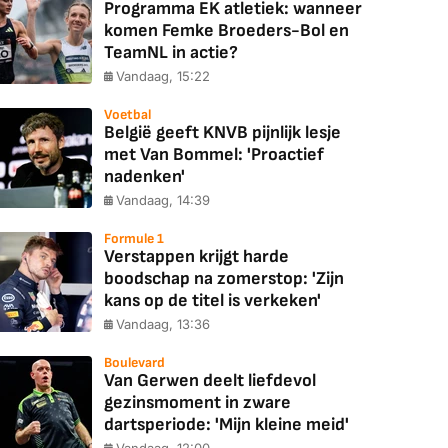
Programma EK atletiek: wanneer
komen Femke Broeders-Bol en
TeamNL in actie?
Vandaag, 15:22
Voetbal
België geeft KNVB pijnlijk lesje
met Van Bommel: 'Proactief
nadenken'
Vandaag, 14:39
Formule 1
Verstappen krijgt harde
boodschap na zomerstop: 'Zijn
kans op de titel is verkeken'
Vandaag, 13:36
Boulevard
Van Gerwen deelt liefdevol
gezinsmoment in zware
dartsperiode: 'Mijn kleine meid'