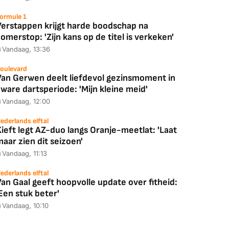
ormule 1
Verstappen krijgt harde boodschap na
omerstop: 'Zijn kans op de titel is verkeken'
Vandaag, 13:36
oulevard
Van Gerwen deelt liefdevol gezinsmoment in
ware dartsperiode: 'Mijn kleine meid'
Vandaag, 12:00
ederlands elftal
ieft legt AZ-duo langs Oranje-meetlat: 'Laat
aar zien dit seizoen'
Vandaag, 11:13
ederlands elftal
an Gaal geeft hoopvolle update over fitheid:
Een stuk beter'
Vandaag, 10:10
Coolblue
MediaMarkt
ED55C56LB
JBL Partybox
Google TV Streame