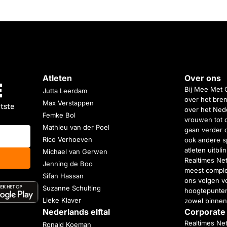
Atleten
Over ons
Bij Mee Met 
Jutta Leerdam
over het bren
Max Verstappen
atste
over het Nede
Femke Bol
vrouwen tot 
Mathieu van der Poel
gaan verder 
Rico Verhoeven
ook andere s
atleten uitbl
Michael van Gerwen
Realtimes Ne
Jenning de Boo
meest complet
Sifan Hassan
ons volgen vo
Suzanne Schulting
hoogtepunten
Lieke Klaver
zowel binnen
Nederlands elftal
Corporate
Realtimes Ne
Ronald Koeman