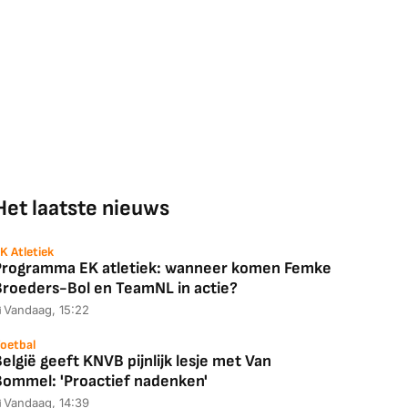
Het laatste nieuws
K Atletiek
Programma EK atletiek: wanneer komen Femke
Broeders-Bol en TeamNL in actie?
Vandaag, 15:22
oetbal
elgië geeft KNVB pijnlijk lesje met Van
Bommel: 'Proactief nadenken'
Vandaag, 14:39