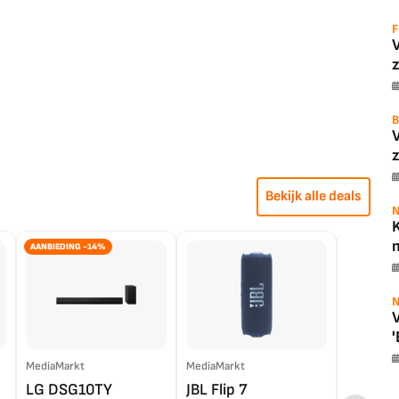
F
z
B
z
Bekijk alle deals
N
K
m
AANBIEDING -14%
N
V
'
MediaMarkt
MediaMarkt
EP.nl
LG DSG10TY
JBL Flip 7
LG OL