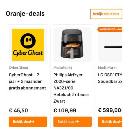
Oranje-deals
Bekijk alle deals
AANBIEDING -14%
CyberGhost
MediaMarkt
MediaMarkt
CyberGhost - 2
Philips Airfryer
LG DSG10TY
jaar + 2 maanden
2000-serie
Soundbar Zwar
gratis abonnement
NA321/00
Heteluchtfriteuse
Zwart
€ 599,00
€ 45,50
€ 109,99
€ 7
Bekijk deal
Bekijk deal
Bekijk deal