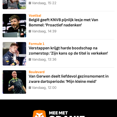
Vandaag, 15:22
Voetbal
België geeft KNVB pijnlijk lesje met Van
Bommel: 'Proactief nadenken'
Vandaag, 14:39
Formule 1
Verstappen krijgt harde boodschap na
zomerstop: 'Zijn kans op de titel is verkeken'
Vandaag, 13:36
Boulevard
Van Gerwen deelt liefdevol gezinsmoment in
zware dartsperiode: 'Mijn kleine meid'
Vandaag, 12:00