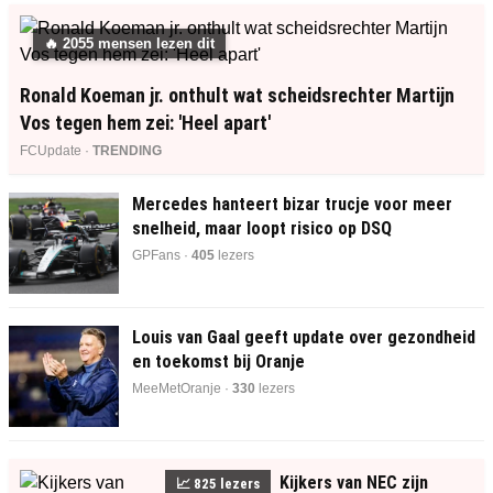
🔥
2055
mensen lezen dit
Ronald Koeman jr. onthult wat scheidsrechter Martijn
Vos tegen hem zei: 'Heel apart'
FCUpdate ·
TRENDING
Mercedes hanteert bizar trucje voor meer
snelheid, maar loopt risico op DSQ
GPFans ·
405
lezers
Louis van Gaal geeft update over gezondheid
en toekomst bij Oranje
MeeMetOranje ·
330
lezers
Kijkers van NEC zijn
📈
825
lezers