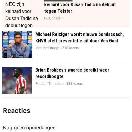
keihard voor Dusan Tadic na debuut
tegen Telstar
FCUpdate ·
Michael Reiziger wordt nieuwe bondscoach,
KNVB stelt presentatie uit door Van Gaal
MeeMetOranje ·
210
lezers
Brian Brobbey's waarde bereikt weer
recordhoogte
FootballTransfers ·
135
lezers
Reacties
Nog geen opmerkingen