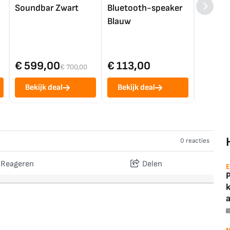
Soundbar Zwart
Bluetooth-speaker
4K TV (
Blauw
€ 599,00
€ 113,00
€ 1.0
€ 700,00
Bekijk deal
Bekijk deal
Bekij
0 reacties
Reageren
Delen
E
a