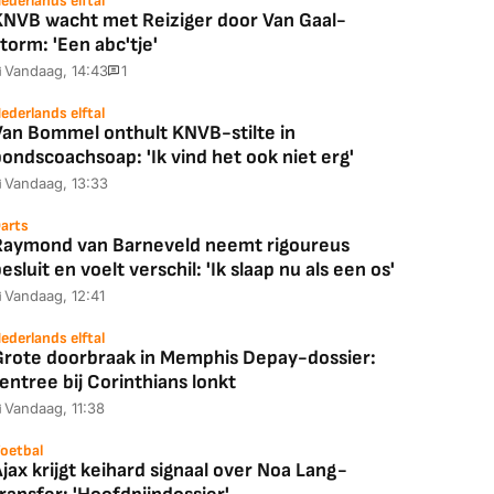
ederlands elftal
KNVB wacht met Reiziger door Van Gaal-
torm: 'Een abc'tje'
Vandaag, 14:43
1
ederlands elftal
Van Bommel onthult KNVB-stilte in
ondscoachsoap: 'Ik vind het ook niet erg'
Vandaag, 13:33
arts
Raymond van Barneveld neemt rigoureus
esluit en voelt verschil: 'Ik slaap nu als een os'
Vandaag, 12:41
ederlands elftal
Grote doorbraak in Memphis Depay-dossier:
entree bij Corinthians lonkt
Vandaag, 11:38
oetbal
jax krijgt keihard signaal over Noa Lang-