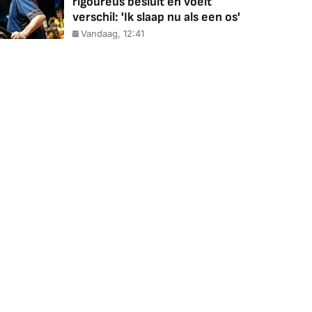
rigoureus besluit en voelt
verschil: 'Ik slaap nu als een os'
Vandaag, 12:41
Coolblue
MediaMarkt
ED55C56LB
JBL Partybox
Google TV Streame