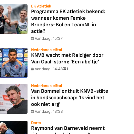
EK Atletiek
Programma EK atletiek bekend:
wanneer komen Femke
Broeders-Bol en TeamNL in
actie?
Vandaag, 15:37
Nederlands elftal
KNVB wacht met Reiziger door
Van Gaal-storm: 'Een abc'tje'
Vandaag, 14:43
1
Nederlands elftal
Van Bommel onthult KNVB-stilte
in bondscoachsoap: 'Ik vind het
ook niet erg'
Vandaag, 13:33
Darts
Raymond van Barneveld neemt