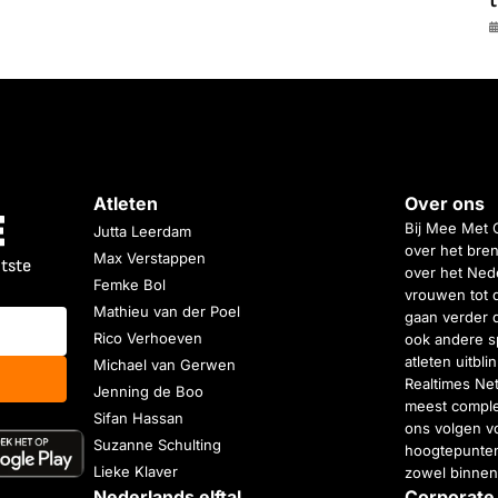
t
Atleten
Over ons
Bij Mee Met 
Jutta Leerdam
over het bren
Max Verstappen
atste
over het Nede
Femke Bol
vrouwen tot 
Mathieu van der Poel
gaan verder 
Rico Verhoeven
ook andere s
atleten uitbl
Michael van Gerwen
Realtimes Ne
Jenning de Boo
meest complet
Sifan Hassan
ons volgen vo
Suzanne Schulting
hoogtepunten
Lieke Klaver
zowel binnen
Nederlands elftal
Corporate