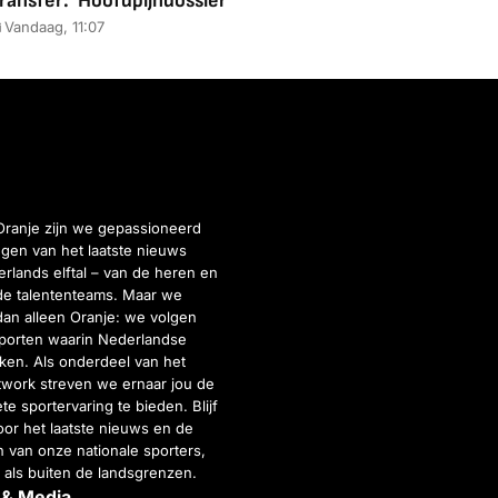
ransfer: 'Hoofdpijndossier'
Vandaag, 11:07
Oranje zijn we gepassioneerd
gen van het laatste nieuws
rlands elftal – van de heren en
de talententeams. Maar we
dan alleen Oranje: we volgen
porten waarin Nederlandse
inken. Als onderdeel van het
twork streven we ernaar jou de
e sportervaring te bieden. Blijf
or het laatste nieuws en de
 van onze nationale sporters,
 als buiten de landsgrenzen.
 & Media