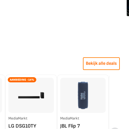
Bekijk alle deals
AANBIEDING -14%
MediaMarkt
MediaMarkt
EP.nl
LG DSG10TY
JBL Flip 7
LG OL