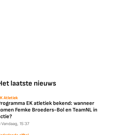
2025)
Ultimate Zwart
4K
88,00
€ 1.179,00
€ 89,00
k deal
Bekijk deal
Bekijk deal
Het laatste nieuws
K Atletiek
Programma EK atletiek bekend: wanneer
komen Femke Broeders-Bol en TeamNL in
ctie?
Vandaag, 15:37