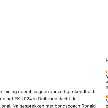
F
z
e leiding neemt, is geen vanzelfsprekendheid.
B
 op het EK 2024 in Duitsland dacht de
ational. Na gesprekken met bondscoach Ronald
z