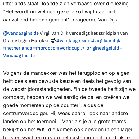
interlands staat, toonde zich verbaasd over die lezing.
"Het wordt nu wel neergezet alsof wij totaal niet
aanvallend hebben gedacht", reageerde Van Dijk.
@vandaaginside
Virgil van Dijk verdedigt het strijdplan van
Oranje tegen Marokko 🧐
#vandaaginside
#virgilvandijk
#netherlands
#morocco
#worldcup
♬ origineel geluid -
Vandaag Inside
Volgens de mandekker was het terugplooien op eigen
helft deels een bewuste keuze en deels het gevolg van
de wedstrijdomstandigheden. "In de tweede helft zijn we
compact, hebben we wel aardig de bal en creëren we
goede momenten op de counter", aldus de
centrumverdediger. Hij wees daarbij ook naar andere
landen op het toernooi. "Maar als je alle grote teams
bekijkt op het WK: die komen ook gewoon in een lager
blok en wachten ook op het juiste moment om druk te