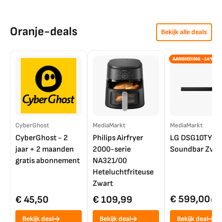
Oranje-deals
Bekijk alle deals
AANBIEDING -14%
CyberGhost
MediaMarkt
MediaMarkt
CyberGhost - 2
Philips Airfryer
LG DSG10TY
jaar + 2 maanden
2000-serie
Soundbar Zwar
gratis abonnement
NA321/00
Heteluchtfriteuse
Zwart
€ 599,00
€ 45,50
€ 109,99
€ 7
Bekijk deal
Bekijk deal
Bekijk deal