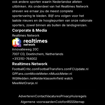
ook andere sporten waarin Nederlandse atleten
uitblinken. Als onderdeel van het Realtimes Network
streven we ernaar jou de meest complete
sportervaring te bieden. Blijf ons volgen voor het
laatste nieuws en de hoogtepunten van onze nationale
sporters, zowel binnen als buiten de landsgrenzen.
Corporate & Media
Realtimes Network
Innovatieweg 20C
7007 CD, Doetinchem, Netherlands
+31(315)-764002
Realtimes Network
FootballCritic.com
FootballTransfers.com
FCUpdate.nl
GPFans.com
MovieMeter.nl
MusicMeter.nl
WijWedden.net
Kelderklasse
Anfield watch
MeeMetOranje.nl
Adverteren
Contact
Vacatures
Privacy
Huisregels
Algemene voorwaarden
Colofon
RSS
Sitemap