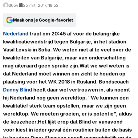
365v
25 mrt. 2017, 18:52
Maak ons je Google-favoriet
Nederland
trapt om 20:45 af voor de belangrijke
kwalificatiewedstrijd tegen Bulgarije, in het stadion
Vasil Levski in Sofia. We weten niet al te veel over de
kwaliteiten van Bulgarije, maar van onderschatting
mag uiteraard geen sprake zijn.Wat we wel weten is
dat Nederland móet winnen om zicht te houden op
plaatsing voor het WK 2018 in Rusland. Bondscoach
Danny Blind
heeft daar wel vertrouwen in, als noemt
hij Nederland nog geen wereldtop. "We kunnen een
kwalitatief sterk team opstellen, maar we zijn geen
wereldtop. We moeten groeien, er is potentie", aldus
de keuzeheer.Het lijkt erop dat Blind er vanavond
voor kiest in ieder geval één routinier buiten de basis
te houden: Davy Klaassen speelt waarschijnlijk op de