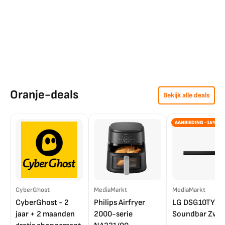
Oranje-deals
Bekijk alle deals
AANBIEDING -14%
CyberGhost
MediaMarkt
MediaMarkt
CyberGhost - 2
Philips Airfryer
LG DSG10TY
jaar + 2 maanden
2000-serie
Soundbar Zwar