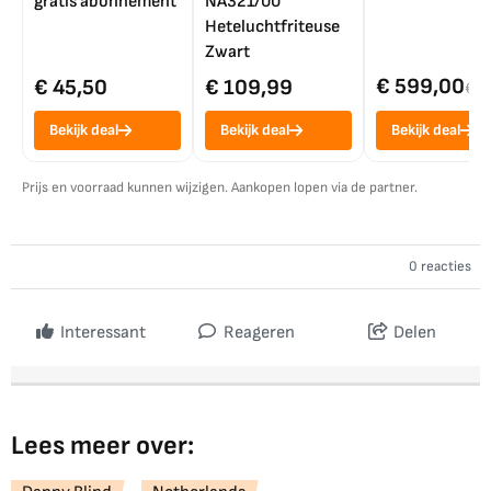
gratis abonnement
NA321/00
Heteluchtfriteuse
Zwart
€ 599,00
€ 45,50
€ 109,99
€ 7
Bekijk deal
Bekijk deal
Bekijk deal
Prijs en voorraad kunnen wijzigen. Aankopen lopen via de partner.
0 reacties
Interessant
Reageren
Delen
Lees meer over: