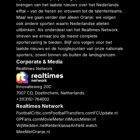
brengen van het laatste nieuws over het Nederlands
elftal – van de heren en vrouwen tot de talententeams.
Maar we gaan verder dan alleen Oranje: we volgen
ook andere sporten waarin Nederlandse atleten
uitblinken. Als onderdeel van het Realtimes Network
streven we ernaar jou de meest complete
sportervaring te bieden. Blijf ons volgen voor het
laatste nieuws en de hoogtepunten van onze nationale
sporters, zowel binnen als buiten de landsgrenzen.
Corporate & Media
Realtimes Network
Innovatieweg 20C
7007 CD, Doetinchem, Netherlands
+31(315)-764002
Realtimes Network
FootballCritic.com
FootballTransfers.com
FCUpdate.nl
GPFans.com
MovieMeter.nl
MusicMeter.nl
WijWedden.net
Kelderklasse
Anfield watch
MeeMetOranje.nl