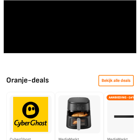
Oranje-deals
Bekijk alle deals
AANBIEDING -14%
CyberGhost
MediaMarkt
MediaMarkt