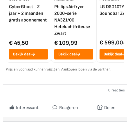
CyberGhost - 2
Philips Airfryer
LG DSG10TY
jaar + 2 maanden
2000-serie
Soundbar Zwar
gratis abonnement
NA321/00
Heteluchtfriteuse
Zwart
€ 599,00
€ 45,50
€ 109,99
€ 7
Bekijk deal
Bekijk deal
Bekijk deal
Prijs en voorraad kunnen wijzigen. Aankopen lopen via de partner.
0 reacties
Interessant
Reageren
Delen