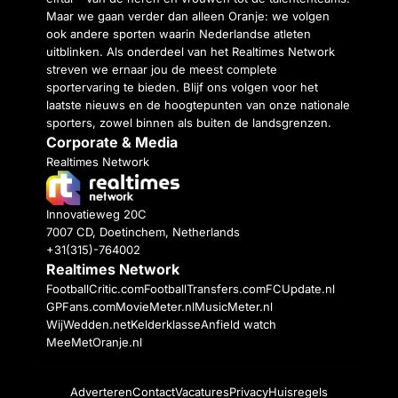
Maar we gaan verder dan alleen Oranje: we volgen
ook andere sporten waarin Nederlandse atleten
uitblinken. Als onderdeel van het Realtimes Network
streven we ernaar jou de meest complete
sportervaring te bieden. Blijf ons volgen voor het
laatste nieuws en de hoogtepunten van onze nationale
sporters, zowel binnen als buiten de landsgrenzen.
Corporate & Media
Realtimes Network
Innovatieweg 20C
7007 CD, Doetinchem, Netherlands
+31(315)-764002
Realtimes Network
FootballCritic.com
FootballTransfers.com
FCUpdate.nl
GPFans.com
MovieMeter.nl
MusicMeter.nl
WijWedden.net
Kelderklasse
Anfield watch
MeeMetOranje.nl
Adverteren
Contact
Vacatures
Privacy
Huisregels