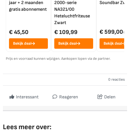
jaar + 2 maanden
2000-serie
Soundbar Zwar
gratis abonnement
NA321/00
Heteluchtfriteuse
Zwart
€ 599,00
€ 45,50
€ 109,99
€ 7
Bekijk deal
Bekijk deal
Bekijk deal
Prijs en voorraad kunnen wijzigen. Aankopen lopen via de partner.
0 reacties
Interessant
Reageren
Delen
Lees meer over: