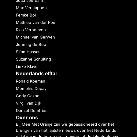
Jutta Leerdam
Max Verstappen
Femke Bol
Mathieu van der Poel
Rico Verhoeven
Michael van Gerwen
Jenning de Boo
Sifan Hassan
Suzanne Schulting
Lieke Klaver
Nederlands elftal
Ronald Koeman
Memphis Depay
Cody Gakpo
Virgil van Dijk
Denzel Dumfries
Over ons
Bij Mee Met Oranje zijn we gepassioneerd over het
brengen van het laatste nieuws over het Nederlands
elftal – van de heren en vrouwen tot de talententeams.