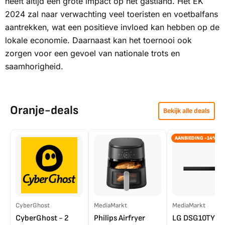
heeft altijd een grote impact op het gastland. Het EK
2024 zal naar verwachting veel toeristen en voetbalfans
aantrekken, wat een positieve invloed kan hebben op de
lokale economie. Daarnaast kan het toernooi ook
zorgen voor een gevoel van nationale trots en
saamhorigheid.
Oranje-deals
Bekijk alle deals
AANBIEDING -14%
CyberGhost
MediaMarkt
MediaMarkt
CyberGhost - 2
Philips Airfryer
LG DSG10TY