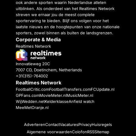
ook andere sporten waarin Nederlandse atleten
uitblinken. Als onderdeel van het Realtimes Network
streven we ernaar jou de meest complete
sportervaring te bieden. Blijf ons volgen voor het
laatste nieuws en de hoogtepunten van onze nationale
sporters, zowel binnen als buiten de landsgrenzen.
Corporate & Media
Realtimes Network
Innovatieweg 20C
7007 CD, Doetinchem, Netherlands
+31(315)-764002
Realtimes Network
FootballCritic.com
FootballTransfers.com
FCUpdate.nl
GPFans.com
MovieMeter.nl
MusicMeter.nl
WijWedden.net
Kelderklasse
Anfield watch
MeeMetOranje.nl
Adverteren
Contact
Vacatures
Privacy
Huisregels
Algemene voorwaarden
Colofon
RSS
Sitemap