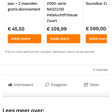
jaar + 2 maanden
2000-serie
Soundbar Zwar
gratis abonnement
NA321/00
Heteluchtfriteuse
Zwart
€ 599,00
€ 45,50
€ 109,99
€ 7
Bekijk deal
Bekijk deal
Bekijk deal
Prijs en voorraad kunnen wijzigen. Aankopen lopen via de partner.
0 reacties
Interessant
Reageren
Delen
Lees meer over: